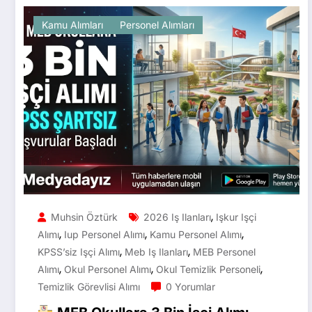
Kamu Alımları
Personel Alımları
,
Muhsin Öztürk
2026 Iş Ilanları
Işkur Işçi
,
,
,
Alımı
Iup Personel Alımı
Kamu Personel Alımı
,
,
KPSS’siz Işçi Alımı
Meb Iş Ilanları
MEB Personel
,
,
,
Alımı
Okul Personel Alımı
Okul Temizlik Personeli
Temizlik Görevlisi Alımı
0 Yorumlar