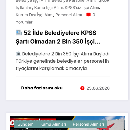
,
,
Belediye Işçi Alımı
Belediye Personel Alımı
İŞKUR
,
,
,
Iş Ilanları
Kamu Işçi Alımı
KPSS’siz Işçi Alımı
,
Kurum Dışı İşçi Alımı
Personel Alımı
0
Yorumlar
52 İlde Belediyelere KPSS
Şartı Olmadan 2 Bin 350 İşçi
Alımı Başladı
Belediyelere 2 Bin 350 İşçi Alımı Başladı
Türkiye genelinde belediyeler personel ih
tiyaçlarını karşılamak amacıyla…
Daha fazlasını oku
25.06.2026
Gündem
Kamu Alımları
Personel Alımları