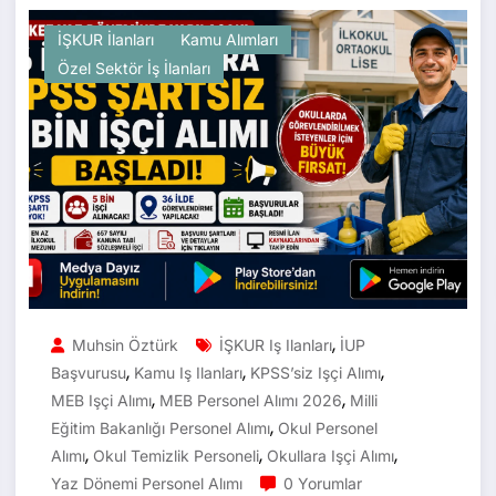
İŞKUR İlanları
Kamu Alımları
Özel Sektör İş İlanları
,
Muhsin Öztürk
İŞKUR Iş Ilanları
İUP
,
,
,
Başvurusu
Kamu Iş Ilanları
KPSS’siz Işçi Alımı
,
,
MEB Işçi Alımı
MEB Personel Alımı 2026
Milli
,
Eğitim Bakanlığı Personel Alımı
Okul Personel
,
,
,
Alımı
Okul Temizlik Personeli
Okullara Işçi Alımı
Yaz Dönemi Personel Alımı
0 Yorumlar