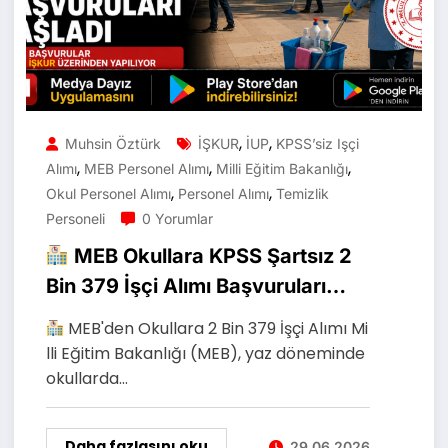
,
,
Muhsin Öztürk
İŞKUR
İUP
KPSS’siz Işçi
,
,
,
Alımı
MEB Personel Alımı
Milli Eğitim Bakanlığı
,
,
Okul Personel Alımı
Personel Alımı
Temizlik
Personeli
0 Yorumlar
MEB Okullara KPSS Şartsız 2
Bin 379 İşçi Alımı Başvuruları
Başladı
MEB'den Okullara 2 Bin 379 İşçi Alımı Mi
lli Eğitim Bakanlığı (MEB), yaz döneminde
okullarda…
Daha fazlasını oku
29.06.2026