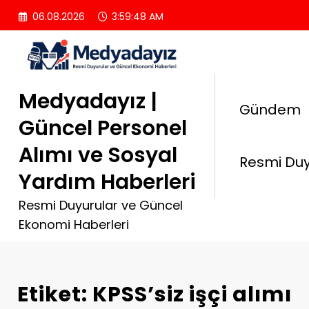
İçeriğe
06.08.2026
3:59:49 AM
atla
Medyadayız |
Gündem
Güncel Personel
Alımı ve Sosyal
Resmi Duy
Yardım Haberleri
Resmi Duyurular ve Güncel
Ekonomi Haberleri
Etiket: KPSS’siz işçi alımı