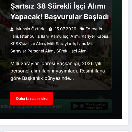
Şartsız 38 Sürekli İşçi Alımı
Yapacak! Başvurular Başladı
Muhsin Öztürk
15.07.2026
Edirne Iş
,
,
,
,
Ilanı
İstanbul Iş Ilanı
Kamu Işçi Alımı
Kariyer Kapısı
,
,
KPSS’siz Işçi Alımı
Milli Saraylar Iş Ilanı
Milli
,
Saraylar Personel Alımı
Sürekli Işçi Alımı
Milli Saraylar İdaresi Başkanlığı, 2026 yılı
personel alım ilanını yayımladı. Resmi ilana
göre Başkanlık bünyesinde…
Daha fazlasını oku