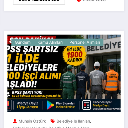
Gündem
Kamu Alımları
Personel Alımları
,
Muhsin Öztürk
Belediye Iş Ilanları