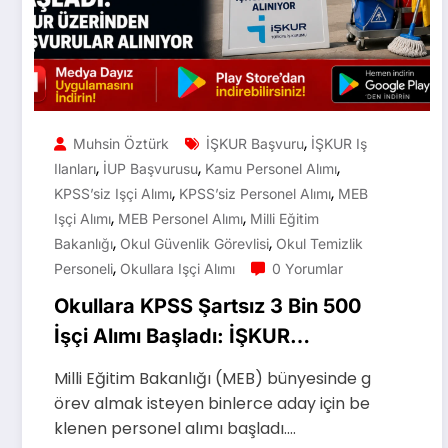
,
Muhsin Öztürk
İŞKUR Başvuru
İŞKUR Iş
,
,
,
Ilanları
İUP Başvurusu
Kamu Personel Alımı
,
,
KPSS’siz Işçi Alımı
KPSS’siz Personel Alımı
MEB
,
,
Işçi Alımı
MEB Personel Alımı
Milli Eğitim
,
,
Bakanlığı
Okul Güvenlik Görevlisi
Okul Temizlik
,
Personeli
Okullara Işçi Alımı
0 Yorumlar
Okullara KPSS Şartsız 3 Bin 500
İşçi Alımı Başladı: İŞKUR
Üzerinden Başvurular Alınıyor
Milli Eğitim Bakanlığı (MEB) bünyesinde g
örev almak isteyen binlerce aday için be
klenen personel alımı başladı.…