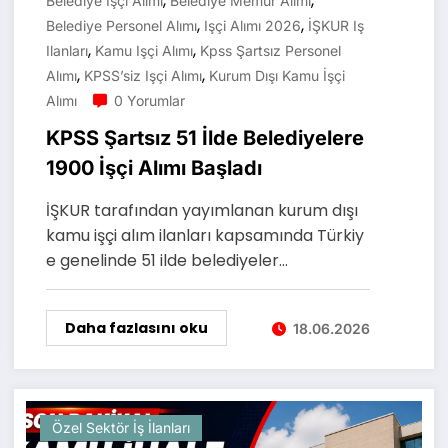
,
,
Belediye Işçi Alımı
Belediye Memur Alımı
,
,
Belediye Personel Alımı
Işçi Alımı 2026
İŞKUR Iş
,
,
Ilanları
Kamu Işçi Alımı
Kpss Şartsız Personel
,
,
Alımı
KPSS’siz Işçi Alımı
Kurum Dışı Kamu İşçi
Alımı
0 Yorumlar
KPSS Şartsız 51 İlde Belediyelere
1900 İşçi Alımı Başladı
İŞKUR tarafından yayımlanan kurum dışı
kamu işçi alım ilanları kapsamında Türkiy
e genelinde 51 ilde belediyeler…
Daha fazlasını oku
18.06.2026
Özel Sektör İş İlanları