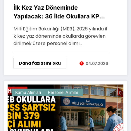
İlk Kez Yaz Döneminde
Yapılacak: 36 İlde Okullara KPSS
Şartsız 5 Bin İşçi Alımı Başladı
Milli Eğitim Bakanlığı (MEB), 2026 yılında il
k kez yaz döneminde okullarda görevlen
dirilmek üzere personel alımı…
Daha fazlasını oku
04.07.2026
Kamu Alımları
Personel Alımları