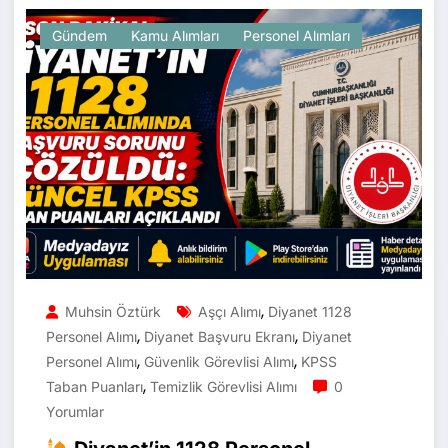
Gündem
Kamu Alımları
Personel Alımları
,
Muhsin Öztürk
Aşçı Alımı
Diyanet 1128
,
,
Personel Alımı
Diyanet Başvuru Ekranı
Diyanet
,
,
Personel Alımı
Güvenlik Görevlisi Alımı
KPSS
,
Taban Puanları
Temizlik Görevlisi Alımı
0
Yorumlar