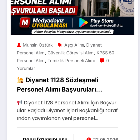
,
Muhsin Öztürk
Aşçı Alımı
Diyanet
,
,
Personel Alımı
Güvenlik Görevlisi Alımı
KPSS 50
,
Personel Alımı
Temizlik Personeli Alımı
0
Yorumlar
Diyanet 1128 Sözleşmeli
Personel Alımı Başvuruları
Başladı
Diyanet 1128 Personel Alımı İçin Başvur
ular Başladı Diyanet İşleri Başkanlığı taraf
ından yayımlanan yeni personel…
Daha fazlasını oku
22.05.2026