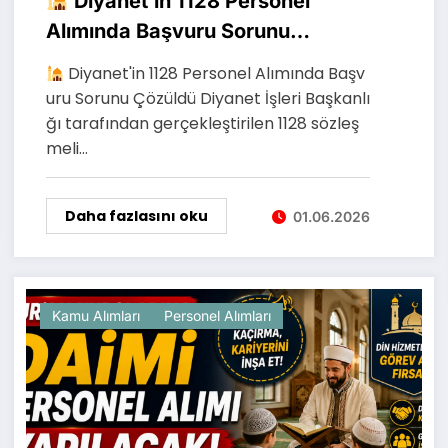
Diyanet’in 1128 Personel
Alımında Başvuru Sorunu
Çözüldü: Güncel KPSS Taban
Diyanet'in 1128 Personel Alımında Başv
Puanları Açıklandı
uru Sorunu Çözüldü Diyanet İşleri Başkanlı
ğı tarafından gerçekleştirilen 1128 sözleş
meli…
Daha fazlasını oku
01.06.2026
Kamu Alımları
Personel Alımları