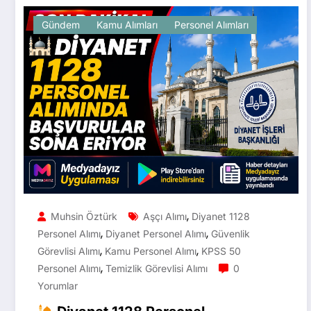
Gündem
Kamu Alımları
Personel Alımları
,
Muhsin Öztürk
Aşçı Alımı
Diyanet 1128
,
,
Personel Alımı
Diyanet Personel Alımı
Güvenlik
,
,
Görevlisi Alımı
Kamu Personel Alımı
KPSS 50
,
Personel Alımı
Temizlik Görevlisi Alımı
0
Yorumlar