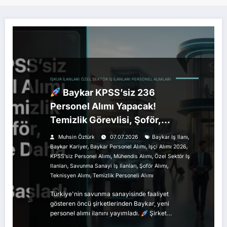
İŞKUR İLANLARI
ÖZEL SEKTÖR İŞ İLANLARI
PERSONEL ALIMLARI
Baykar KPSS’siz 236
Personel Alımı Yapacak!
Temizlik Görevlisi, Şoför,
Mühendis ve Daha Fazlası İçin
,
Muhsin Öztürk
07.07.2026
Baykar Iş Ilanı
Başvurular Başladı
,
,
,
Baykar Kariyer
Baykar Personel Alımı
Işçi Alımı 2026
,
,
KPSS’siz Personel Alımı
Mühendis Alımı
Özel Sektör Iş
,
,
,
Ilanları
Savunma Sanayi Iş Ilanları
Şoför Alımı
,
Teknisyen Alımı
Temizlik Personeli Alımı
Türkiye'nin savunma sanayisinde faaliyet
gösteren öncü şirketlerinden Baykar, yeni
personel alımı ilanını yayımladı.
Şirket…