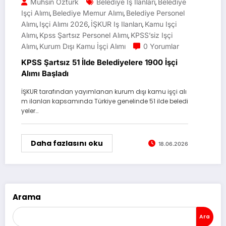
Muhsin Öztürk
Belediye Iş Ilanları
Belediye
,
Işçi Alımı
Belediye Memur Alımı
Belediye Personel
,
,
Alımı
Işçi Alımı 2026
İŞKUR Iş Ilanları
Kamu Işçi
,
,
,
Alımı
Kpss Şartsız Personel Alımı
KPSS’siz Işçi
,
,
Alımı
Kurum Dışı Kamu İşçi Alımı
0 Yorumlar
,
KPSS Şartsız 51 İlde Belediyelere 1900 İşçi
Alımı Başladı
İŞKUR tarafından yayımlanan kurum dışı kamu işçi alı
m ilanları kapsamında Türkiye genelinde 51 ilde beledi
yeler…
Daha fazlasını oku
18.06.2026
Arama
Ara