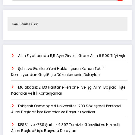
Son Gönderiler
Altın Fiyatlarında 5,5 Ayın Zirvesi! Gram Altın 6.500 TL’yi Aştı
Şehit ve Gazilere Yeni Haklar İçeren Kanun Teklifi
Komisyondan Geçti! İşte Düzenlemenin Detayları
Mülakatsız 2.133 Hastane Personeli ve İşçi Alımı Başladı! İşte
Kadrolar ve İl İl Kontenjanlar
Eskişehir Osmangazi Üniversitesi 203 Sözleşmeli Personel
Alımı Başladı! İşte Kadrolar ve Başvuru Şartları
KPSS’li ve KPSS Şartsız 4.397 Temizlik Görevlisi ve Hizmetli
Alımı Başladı! İşte Başvuru Detayları