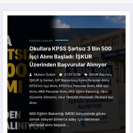
PERSONEL ALIMLARI
Okullara KPSS Şartsız 3 Bin 500
İşçi Alımı Başladı: İŞKUR
Üzerinden Başvurular Alınıyor
,
Muhsin Öztürk
01.07.2026
İŞKUR Başvuru
,
,
,
İŞKUR Iş Ilanları
İUP Başvurusu
Kamu Personel Alımı
,
,
KPSS’siz Işçi Alımı
KPSS’siz Personel Alımı
MEB Işçi
,
,
,
Alımı
MEB Personel Alımı
Milli Eğitim Bakanlığı
Okul
,
,
Güvenlik Görevlisi
Okul Temizlik Personeli
Okullara Işçi
Alımı
Milli Eğitim Bakanlığı (MEB) bünyesinde görev
almak isteyen binlerce aday için beklenen
personel alımı başladı.…