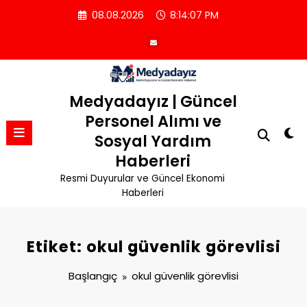
İçeriğe
08.08.2026
8:14:08 PM
atla
Medyadayız | Güncel
Personel Alımı ve
Sosyal Yardım
Haberleri
Resmi Duyurular ve Güncel Ekonomi
Haberleri
Etiket: okul güvenlik görevlisi
Başlangıç
okul güvenlik görevlisi