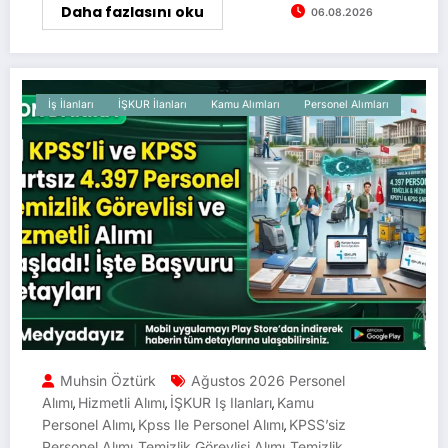
Daha fazlasını oku
06.08.2026
İş İlanları
İŞKUR İlanları
Kamu Alımları
Personel Alımları
Muhsin Öztürk
Ağustos 2026 Personel
Alımı
Hizmetli Alımı
İŞKUR Iş Ilanları
Kamu
,
,
,
Personel Alımı
Kpss Ile Personel Alımı
KPSS’siz
,
,
Personel Alımı
Temizlik Görevlisi Alımı
Temizlik
,
,