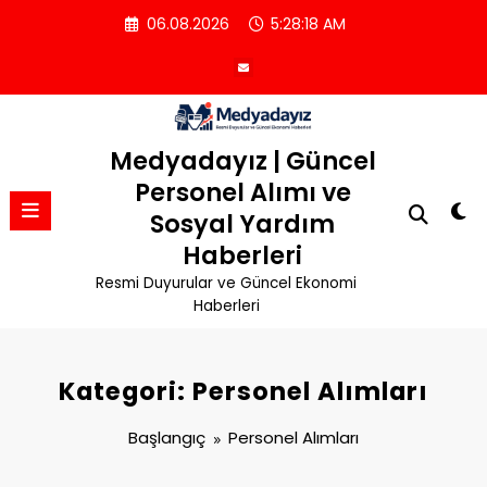
İçeriğe
06.08.2026
5:28:19 AM
atla
Medyadayız | Güncel
Personel Alımı ve
Sosyal Yardım
Haberleri
Resmi Duyurular ve Güncel Ekonomi
Haberleri
Kategori: Personel Alımları
Başlangıç
Personel Alımları