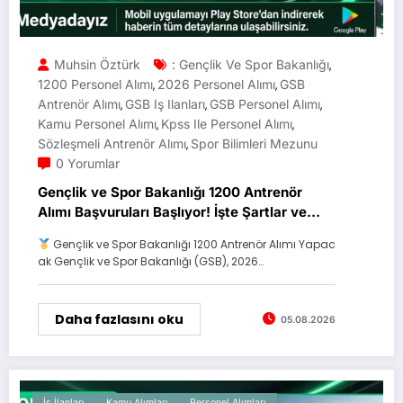
Muhsin Öztürk
: Gençlik Ve Spor Bakanlığı
,
1200 Personel Alımı
2026 Personel Alımı
GSB
,
,
Antrenör Alımı
GSB Iş Ilanları
GSB Personel Alımı
,
,
,
Kamu Personel Alımı
Kpss Ile Personel Alımı
,
,
Sözleşmeli Antrenör Alımı
Spor Bilimleri Mezunu
,
0 Yorumlar
Gençlik ve Spor Bakanlığı 1200 Antrenör
Alımı Başvuruları Başlıyor! İşte Şartlar ve
Tarihler
Gençlik ve Spor Bakanlığı 1200 Antrenör Alımı Yapac
ak Gençlik ve Spor Bakanlığı (GSB), 2026…
Daha fazlasını oku
05.08.2026
İş İlanları
Kamu Alımları
Personel Alımları