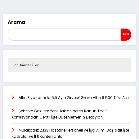
sayfalaması
Arama
Ara
Son Gönderiler
Altın Fiyatlarında 5,5 Ayın Zirvesi! Gram Altın 6.500 TL’yi Aştı
Şehit ve Gazilere Yeni Haklar İçeren Kanun Teklifi
Komisyondan Geçti! İşte Düzenlemenin Detayları
Mülakatsız 2.133 Hastane Personeli ve İşçi Alımı Başladı! İşte
Kadrolar ve İl İl Kontenjanlar