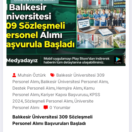
Üniversite Personel Alımları
Muhsin Öztürk
Balıkesir Üniversitesi 309
Personel Alımı
Balıkesir Üniversitesi Personel Alımı
,
,
Destek Personeli Alımı
Hemşire Alımı
Kamu
,
,
Personel Alımı
Kariyer Kapısı Başvurusu
KPSS
,
,
2024
Sözleşmeli Personel Alımı
Üniversite
,
,
Personel Alımı
0 Yorumlar
Balıkesir Üniversitesi 309 Sözleşmeli
Personel Alımı Başvuruları Başladı