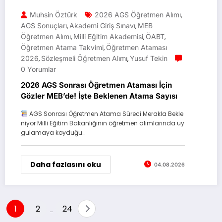
Muhsin Öztürk
2026 AGS Öğretmen Alımı
,
AGS Sonuçları
Akademi Giriş Sınavı
MEB
,
,
Öğretmen Alımı
Milli Eğitim Akademisi
ÖABT
,
,
,
Öğretmen Atama Takvimi
Öğretmen Ataması
,
2026
Sözleşmeli Öğretmen Alımı
Yusuf Tekin
,
,
0 Yorumlar
2026 AGS Sonrası Öğretmen Ataması İçin
Gözler MEB’de! İşte Beklenen Atama Sayısı
AGS Sonrası Öğretmen Atama Süreci Merakla Bekle
niyor Milli Eğitim Bakanlığının öğretmen alımlarında uy
gulamaya koyduğu…
Daha fazlasını oku
04.08.2026
Yazı
1
2
24
…