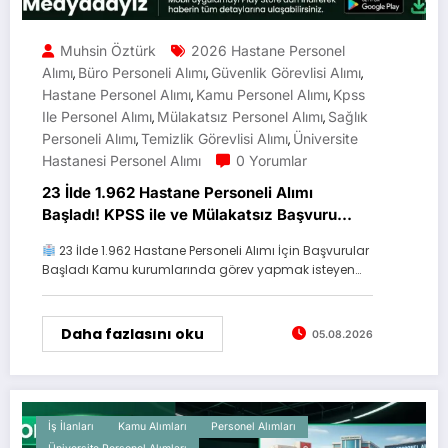
Muhsin Öztürk
2026 Hastane Personel
Alımı
Büro Personeli Alımı
Güvenlik Görevlisi Alımı
,
,
,
Hastane Personel Alımı
Kamu Personel Alımı
Kpss
,
,
Ile Personel Alımı
Mülakatsız Personel Alımı
Sağlık
,
,
Personeli Alımı
Temizlik Görevlisi Alımı
Üniversite
,
,
Hastanesi Personel Alımı
0 Yorumlar
23 İlde 1.962 Hastane Personeli Alımı
Başladı! KPSS ile ve Mülakatsız Başvuru
Fırsatı
23 İlde 1.962 Hastane Personeli Alımı İçin Başvurular
Başladı Kamu kurumlarında görev yapmak isteyen…
Daha fazlasını oku
05.08.2026
İş İlanları
Kamu Alımları
Personel Alımları