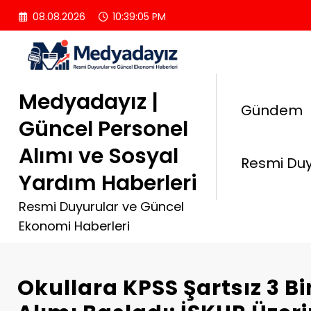
İçeriğe
08.08.2026
10:39:06 PM
atla
Medyadayız |
Gündem
Güncel Personel
Alımı ve Sosyal
Resmi Duy
Yardım Haberleri
Resmi Duyurular ve Güncel
Ekonomi Haberleri
Okullara KPSS Şartsız 3 Bi