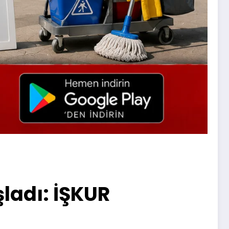
şladı: İŞKUR