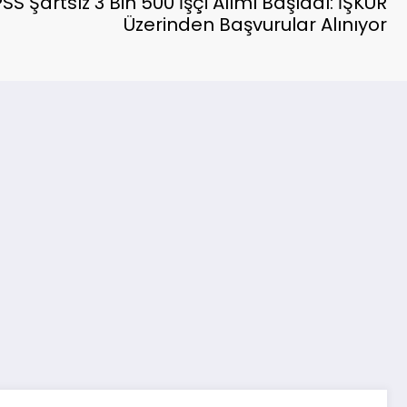
SS Şartsız 3 Bin 500 İşçi Alımı Başladı: İŞKUR
Üzerinden Başvurular Alınıyor