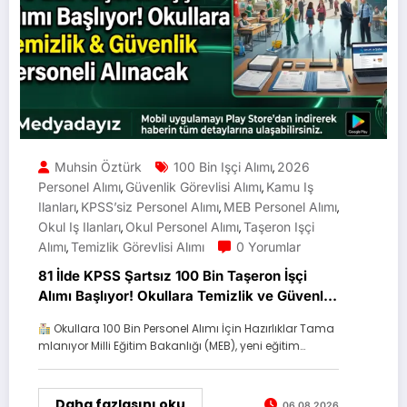
Muhsin Öztürk
100 Bin Işçi Alımı
2026
,
Personel Alımı
Güvenlik Görevlisi Alımı
Kamu Iş
,
,
Ilanları
KPSS’siz Personel Alımı
MEB Personel Alımı
,
,
,
Okul Iş Ilanları
Okul Personel Alımı
Taşeron Işçi
,
,
Alımı
Temizlik Görevlisi Alımı
0 Yorumlar
,
81 İlde KPSS Şartsız 100 Bin Taşeron İşçi
Alımı Başlıyor! Okullara Temizlik ve Güvenlik
Personeli Alınacak
Okullara 100 Bin Personel Alımı İçin Hazırlıklar Tama
mlanıyor Milli Eğitim Bakanlığı (MEB), yeni eğitim…
Daha fazlasını oku
06.08.2026