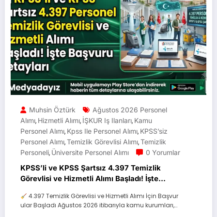
Muhsin Öztürk
Ağustos 2026 Personel
Alımı
Hizmetli Alımı
İŞKUR Iş Ilanları
Kamu
,
,
,
Personel Alımı
Kpss Ile Personel Alımı
KPSS’siz
,
,
Personel Alımı
Temizlik Görevlisi Alımı
Temizlik
,
,
Personeli
Üniversite Personel Alımı
0 Yorumlar
,
KPSS’li ve KPSS Şartsız 4.397 Temizlik
Görevlisi ve Hizmetli Alımı Başladı! İşte
Başvuru Detayları
4.397 Temizlik Görevlisi ve Hizmetli Alımı İçin Başvur
ular Başladı Ağustos 2026 itibarıyla kamu kurumları,…