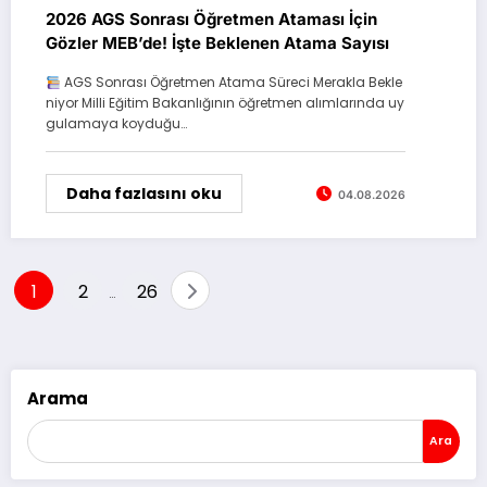
2026 AGS Sonrası Öğretmen Ataması İçin
Gözler MEB’de! İşte Beklenen Atama Sayısı
AGS Sonrası Öğretmen Atama Süreci Merakla Bekle
niyor Milli Eğitim Bakanlığının öğretmen alımlarında uy
gulamaya koyduğu…
Daha fazlasını oku
04.08.2026
Yazı
1
2
26
…
sayfalaması
Arama
Ara