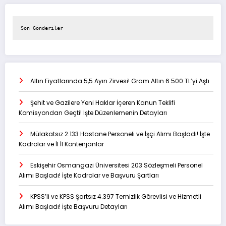
Son Gönderiler
Altın Fiyatlarında 5,5 Ayın Zirvesi! Gram Altın 6.500 TL’yi Aştı
Şehit ve Gazilere Yeni Haklar İçeren Kanun Teklifi
Komisyondan Geçti! İşte Düzenlemenin Detayları
Mülakatsız 2.133 Hastane Personeli ve İşçi Alımı Başladı! İşte
Kadrolar ve İl İl Kontenjanlar
Eskişehir Osmangazi Üniversitesi 203 Sözleşmeli Personel
Alımı Başladı! İşte Kadrolar ve Başvuru Şartları
KPSS’li ve KPSS Şartsız 4.397 Temizlik Görevlisi ve Hizmetli
Alımı Başladı! İşte Başvuru Detayları