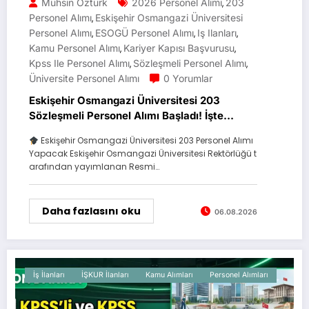
Muhsin Öztürk
2026 Personel Alımı
203
,
Personel Alımı
Eskişehir Osmangazi Üniversitesi
,
Personel Alımı
ESOGÜ Personel Alımı
Iş Ilanları
,
,
,
Kamu Personel Alımı
Kariyer Kapısı Başvurusu
,
,
Kpss Ile Personel Alımı
Sözleşmeli Personel Alımı
,
,
Üniversite Personel Alımı
0 Yorumlar
Eskişehir Osmangazi Üniversitesi 203
Sözleşmeli Personel Alımı Başladı! İşte
Kadrolar ve Başvuru Şartları
Eskişehir Osmangazi Üniversitesi 203 Personel Alımı
Yapacak Eskişehir Osmangazi Üniversitesi Rektörlüğü t
arafından yayımlanan Resmi…
Daha fazlasını oku
06.08.2026
İş İlanları
İŞKUR İlanları
Kamu Alımları
Personel Alımları