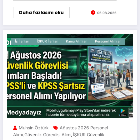
Daha fazlasını oku
06.08.2026
İş İlanları
İŞKUR İlanları
Kamu Alımları
Personel Alımları
Muhsin Öztürk
Ağustos 2026 Personel
Alımı
Güvenlik Görevlisi Alımı
İŞKUR Güvenlik
,
,