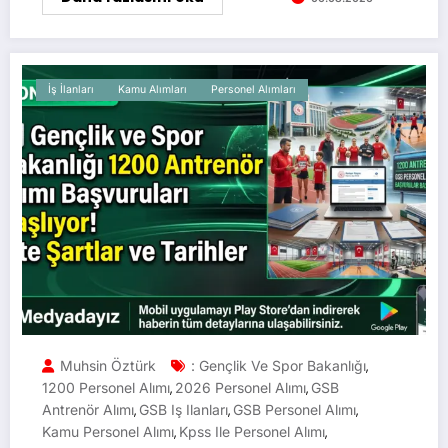
İş İlanları
Kamu Alımları
Personel Alımları
Muhsin Öztürk
: Gençlik Ve Spor Bakanlığı
,
1200 Personel Alımı
2026 Personel Alımı
GSB
,
,
Antrenör Alımı
GSB Iş Ilanları
GSB Personel Alımı
,
,
,
Kamu Personel Alımı
Kpss Ile Personel Alımı
,
,