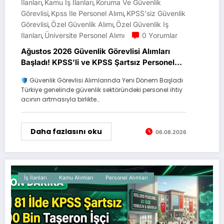
Ilanları
Kamu Iş Ilanları
Koruma Ve Güvenlik
,
,
Görevlisi
Kpss Ile Personel Alımı
KPSS'siz Güvenlik
,
,
Görevlisi
Özel Güvenlik Alımı
Özel Güvenlik Iş
,
,
Ilanları
Üniversite Personel Alımı
0 Yorumlar
,
Ağustos 2026 Güvenlik Görevlisi Alımları
Başladı! KPSS’li ve KPSS Şartsız Personel
Alımı Yapılıyor
Güvenlik Görevlisi Alımlarında Yeni Dönem Başladı
Türkiye genelinde güvenlik sektöründeki personel ihtiy
acının artmasıyla birlikte…
Daha fazlasını oku
06.08.2026
İş İlanları
Kamu Alımları
Personel Alımları