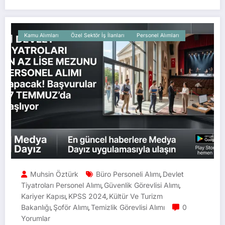
Kamu Alımları
Özel Sektör İş İlanları
Personel Alımları
Muhsin Öztürk
Büro Personeli Alımı
Devlet
,
Tiyatroları Personel Alımı
Güvenlik Görevlisi Alımı
,
,
Kariyer Kapısı
KPSS 2024
Kültür Ve Turizm
,
,
Bakanlığı
Şoför Alımı
Temizlik Görevlisi Alımı
0
,
,
Yorumlar