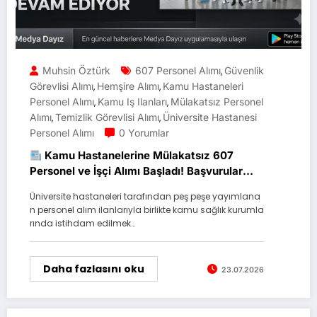
Muhsin Öztürk
607 Personel Alımı
Güvenlik
,
Görevlisi Alımı
Hemşire Alımı
Kamu Hastaneleri
,
,
Personel Alımı
Kamu Iş Ilanları
Mülakatsız Personel
,
,
Alımı
Temizlik Görevlisi Alımı
Üniversite Hastanesi
,
,
Personel Alımı
0 Yorumlar
Kamu Hastanelerine Mülakatsız 607
Personel ve İşçi Alımı Başladı! Başvurular
Devam Ediyor
Üniversite hastaneleri tarafından peş peşe yayımlana
n personel alım ilanlarıyla birlikte kamu sağlık kurumla
rında istihdam edilmek…
Daha fazlasını oku
23.07.2026