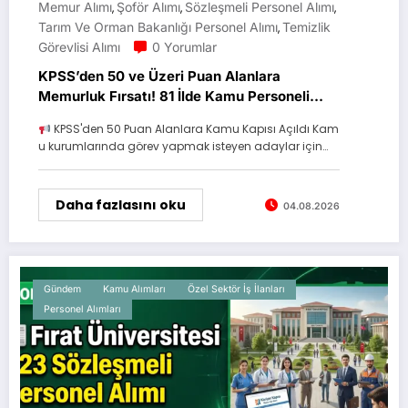
Memur Alımı
Şoför Alımı
Sözleşmeli Personel Alımı
,
,
,
Tarım Ve Orman Bakanlığı Personel Alımı
Temizlik
,
Görevlisi Alımı
0 Yorumlar
KPSS’den 50 ve Üzeri Puan Alanlara
Memurluk Fırsatı! 81 İlde Kamu Personeli
Alımı Başvuruları Sürüyor
KPSS'den 50 Puan Alanlara Kamu Kapısı Açıldı Kam
u kurumlarında görev yapmak isteyen adaylar için…
Daha fazlasını oku
04.08.2026
Gündem
Kamu Alımları
Özel Sektör İş İlanları
Personel Alımları