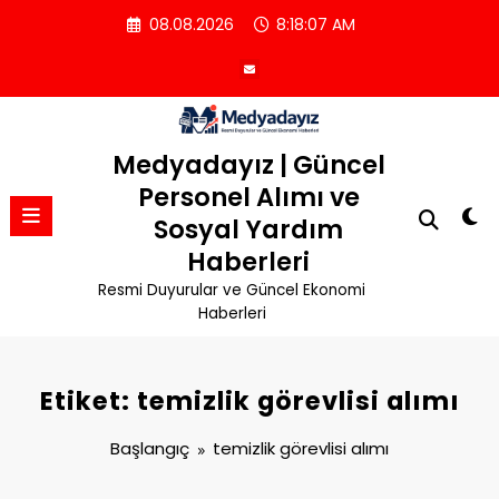
İçeriğe
08.08.2026
8:18:08 AM
atla
Medyadayız | Güncel
Personel Alımı ve
Sosyal Yardım
Haberleri
Resmi Duyurular ve Güncel Ekonomi
Haberleri
Etiket: temizlik görevlisi alımı
Başlangıç
temizlik görevlisi alımı