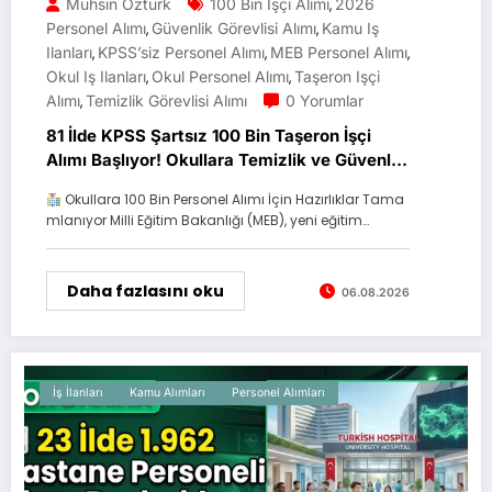
Muhsin Öztürk
100 Bin Işçi Alımı
2026
,
Personel Alımı
Güvenlik Görevlisi Alımı
Kamu Iş
,
,
Ilanları
KPSS’siz Personel Alımı
MEB Personel Alımı
,
,
,
Okul Iş Ilanları
Okul Personel Alımı
Taşeron Işçi
,
,
Alımı
Temizlik Görevlisi Alımı
0 Yorumlar
,
81 İlde KPSS Şartsız 100 Bin Taşeron İşçi
Alımı Başlıyor! Okullara Temizlik ve Güvenlik
Personeli Alınacak
Okullara 100 Bin Personel Alımı İçin Hazırlıklar Tama
mlanıyor Milli Eğitim Bakanlığı (MEB), yeni eğitim…
Daha fazlasını oku
06.08.2026
İş İlanları
Kamu Alımları
Personel Alımları