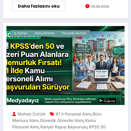
Daha fazlasını oku
05.08.2026
İş İlanları
Kamu Alımları
Personel Alımları
Muhsin Öztürk
81 Il Personel Alımı
Büro
,
Memuru Alımı
Güvenlik Görevlisi Alımı
Kamu
,
,
Personel Alımı
Kariyer Kapısı Başvurusu
KPSS 50
,
,