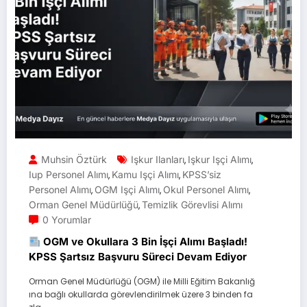
Muhsin Öztürk
Işkur Ilanları
Işkur Işçi Alımı
,
,
Iup Personel Alımı
Kamu Işçi Alımı
KPSS’siz
,
,
Personel Alımı
OGM Işçi Alımı
Okul Personel Alımı
,
,
,
Orman Genel Müdürlüğü
Temizlik Görevlisi Alımı
,
0 Yorumlar
OGM ve Okullara 3 Bin İşçi Alımı Başladı!
KPSS Şartsız Başvuru Süreci Devam Ediyor
Orman Genel Müdürlüğü (OGM) ile Milli Eğitim Bakanlığ
ına bağlı okullarda görevlendirilmek üzere 3 binden fa