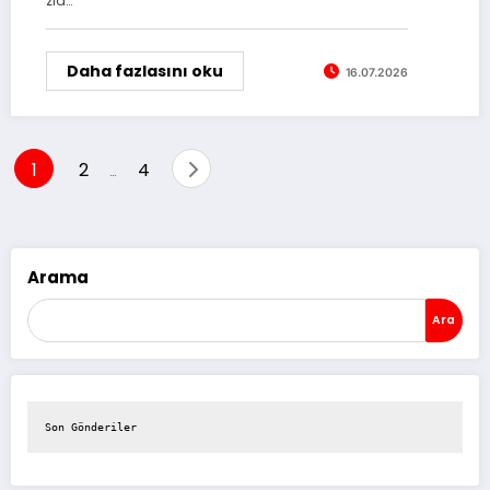
zla…
Daha fazlasını oku
16.07.2026
Yazı
1
2
4
…
sayfalaması
Arama
Ara
Son Gönderiler