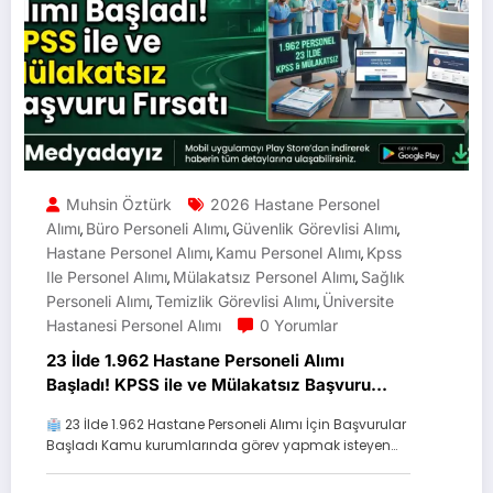
Muhsin Öztürk
2026 Hastane Personel
Alımı
Büro Personeli Alımı
Güvenlik Görevlisi Alımı
,
,
,
Hastane Personel Alımı
Kamu Personel Alımı
Kpss
,
,
Ile Personel Alımı
Mülakatsız Personel Alımı
Sağlık
,
,
Personeli Alımı
Temizlik Görevlisi Alımı
Üniversite
,
,
Hastanesi Personel Alımı
0 Yorumlar
23 İlde 1.962 Hastane Personeli Alımı
Başladı! KPSS ile ve Mülakatsız Başvuru
Fırsatı
23 İlde 1.962 Hastane Personeli Alımı İçin Başvurular
Başladı Kamu kurumlarında görev yapmak isteyen…