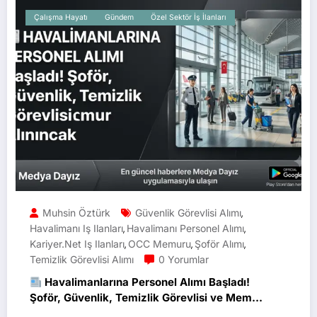
Çalışma Hayatı
Gündem
Özel Sektör İş İlanları
Muhsin Öztürk
Güvenlik Görevlisi Alımı
,
Havalimanı Iş Ilanları
Havalimanı Personel Alımı
,
,
Kariyer.net Iş Ilanları
OCC Memuru
Şoför Alımı
,
,
,
Temizlik Görevlisi Alımı
0 Yorumlar
Havalimanlarına Personel Alımı Başladı!
Şoför, Güvenlik, Temizlik Görevlisi ve Memur
Alınacak