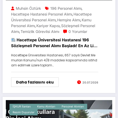
Muhsin Öztürk
196 Personel Alımı
,
Hacettepe Hastanesi Personel Alımı
Hacettepe
,
Üniversitesi Personel Alımı
Hemşire Alımı
Kamu
,
,
Personel Alımı
Kariyer Kapısı
Sözleşmeli Personel
,
,
Alımı
Temizlik Görevlisi Alımı
0 Yorumlar
,
Hacettepe Üniversitesi Hastanesi 196
Sözleşmeli Personel Alımı Başladı! En Az Lise
Mezunu Adaylar Başvurabilecek
Hacettepe Üniversitesi Hastanesi, 657 sayılı Devlet Me
murları Kanunu'nun 4/B maddesi kapsamında istihd
am edilmek üzere toplam…
Daha fazlasını oku
20.07.2026
İŞKUR İlanları
Kamu Alımları
Personel Alımları
Resmi Duyurular