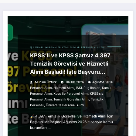
İŞ İLANLARI
İŞKUR İLANLARI
KAMU ALIMLARI
PERSONEL ALIMLARI
KPSS’li ve KPSS Şartsız 4.397
Temizlik Görevlisi ve Hizmetli
Alımı Başladı! İşte Başvuru
Detayları
Muhsin Öztürk
06.08.2026
Ağustos 2026
,
,
,
Personel Alımı
Hizmetli Alımı
İŞKUR Iş Ilanları
Kamu
,
,
Personel Alımı
Kpss Ile Personel Alımı
KPSS’siz
,
,
Personel Alımı
Temizlik Görevlisi Alımı
Temizlik
,
Personeli
Üniversite Personel Alımı
4.397 Temizlik Görevlisi ve Hizmetli Alımı İçin
Başvurular Başladı Ağustos 2026 itibarıyla kamu
kurumları,…