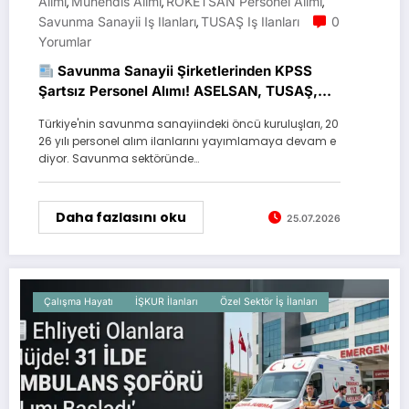
Alımı
Mühendis Alımı
ROKETSAN Personel Alımı
,
,
,
Savunma Sanayii Iş Ilanları
TUSAŞ Iş Ilanları
0
,
Yorumlar
Savunma Sanayii Şirketlerinden KPSS
Şartsız Personel Alımı! ASELSAN, TUSAŞ,
ROKETSAN, MKE ve Baykar Başvuruları
Türkiye'nin savunma sanayiindeki öncü kuruluşları, 20
Başladı
26 yılı personel alım ilanlarını yayımlamaya devam e
diyor. Savunma sektöründe…
Daha fazlasını oku
25.07.2026
Çalışma Hayatı
İŞKUR İlanları
Özel Sektör İş İlanları