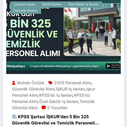
Çalışma Hayatı
İŞKUR İlanları
Özel Sektör İş İlanları
Personel Alımları
Muhsin Öztürk
2026 Personel Alımı
,
Güvenlik Görevlisi Alımı
İŞKUR Iş Ilanları
Işkur
,
,
Personel Alımı
KPSS’siz Iş Ilanları
KPSS’siz
,
,
Personel Alımı
Özel Sektör Iş Ilanları
Temizlik
,
,
Görevlisi Alımı
0 Yorumlar
KPSS Şartsız İŞKUR’dan 5 Bin 325
Güvenlik Görevlisi ve Temizlik Personeli