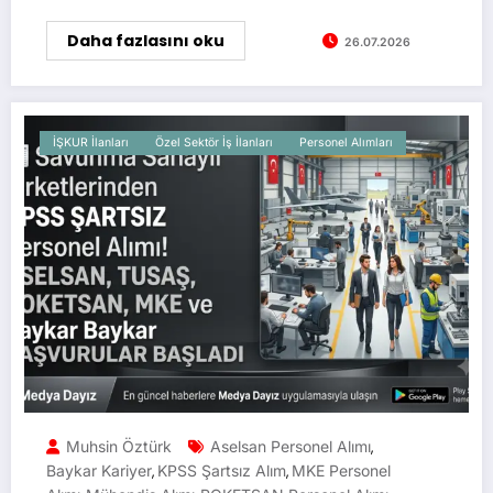
Daha fazlasını oku
26.07.2026
İŞKUR İlanları
Özel Sektör İş İlanları
Personel Alımları
Muhsin Öztürk
Aselsan Personel Alımı
,
Baykar Kariyer
KPSS Şartsız Alım
MKE Personel
,
,