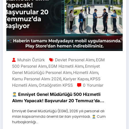
Muhsin Öztürk
Devlet Personel Alımı
EGM
,
500 Personel Alımı
EGM Hizmetli Alımı
Emniyet
,
,
Genel Müdürlüğü Personel Alımı
Hizmetli Alımı
,
,
Kamu Personel Alımı 2026
Kariyer Kapısı
KPSS
,
,
Hizmetli Alımı
Ortaöğretim KPSS
0 Yorumlar
,
Emniyet Genel Müdürlüğü 500 Hizmetli
Alımı Yapacak! Başvurular 20 Temmuz’da
Başlıyor
Emniyet Genel Müdürlüğü (EGM), 2026 yılı personel alı
mları kapsamında önemli bir ilan yayımladı.
Cum
hurbaşkanlığı…