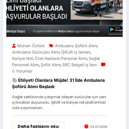
Muhsin Öztürk
Ambulans Şoförü Alımı
,
Ambulans Sürücüsü Alımı
İŞKUR Iş Ilanları
,
,
Kariyer.net
Özel Hastane Personel Alımı
Sağlık
,
,
Personeli Alımı
Şoför Alımı
SRC Belgeli Iş Ilanı
,
,
0 Yorumlar
Ehliyeti Olanlara Müjde! 31 İlde Ambulans
Şoförü Alımı Başladı
Sağlık sektöründe çalışmak isteyen sürücüler için yeni
iş fırsatları duyuruldu. İŞKUR ve Kariyer.net platformları
nda yayımlanan…
Daha fazlasını oku
23.07.2026