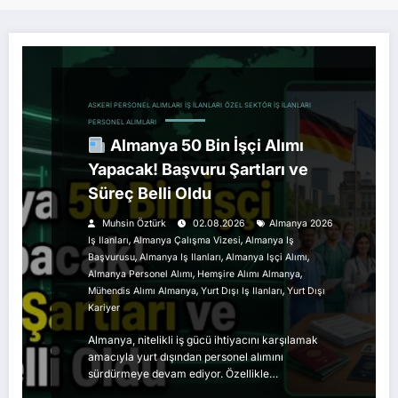
ASKERI PERSONEL ALIMLARI
İŞ İLANLARI
ÖZEL SEKTÖR İŞ İLANLARI
PERSONEL ALIMLARI
Almanya 50 Bin İşçi Alımı
Yapacak! Başvuru Şartları ve
Süreç Belli Oldu
Muhsin Öztürk
02.08.2026
Almanya 2026
,
,
Iş Ilanları
Almanya Çalışma Vizesi
Almanya Iş
,
,
,
Başvurusu
Almanya Iş Ilanları
Almanya Işçi Alımı
,
,
Almanya Personel Alımı
Hemşire Alımı Almanya
,
,
Mühendis Alımı Almanya
Yurt Dışı Iş Ilanları
Yurt Dışı
Kariyer
Almanya, nitelikli iş gücü ihtiyacını karşılamak
amacıyla yurt dışından personel alımını
sürdürmeye devam ediyor. Özellikle…