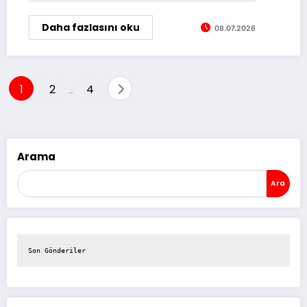
Daha fazlasını oku
08.07.2026
Yazı
1
2
4
…
sayfalaması
Arama
Ara
Son Gönderiler