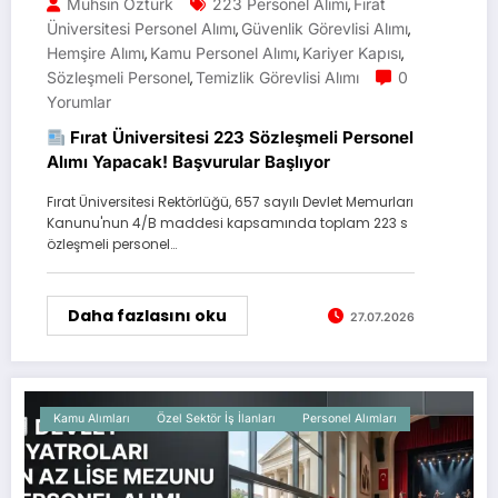
Muhsin Öztürk
223 Personel Alımı
Fırat
,
Üniversitesi Personel Alımı
Güvenlik Görevlisi Alımı
,
,
Hemşire Alımı
Kamu Personel Alımı
Kariyer Kapısı
,
,
,
Sözleşmeli Personel
Temizlik Görevlisi Alımı
0
,
Yorumlar
Fırat Üniversitesi 223 Sözleşmeli Personel
Alımı Yapacak! Başvurular Başlıyor
Fırat Üniversitesi Rektörlüğü, 657 sayılı Devlet Memurları
Kanunu'nun 4/B maddesi kapsamında toplam 223 s
özleşmeli personel…
Daha fazlasını oku
27.07.2026
Kamu Alımları
Özel Sektör İş İlanları
Personel Alımları