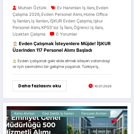
Muhsin Öztürk
Ev Hanımları Iş Ilanı
Evden
,
Çalışma 2026
Evden Personel Alımı
Home Office
,
,
Iş Ilanları
Iş Ilanları
İŞKUR Evden Çalışma
Işkur
,
,
,
Personel Alımı
KPSS'siz İş İlanı
Öğrenci Iş Ilanı
,
,
,
Uzaktan Çalışma
0 Yorumlar
Evden Çalışmak İsteyenlere Müjde! İŞKUR
Üzerinden 117 Personel Alımı Başladı
Evden çalışarak gelir elde etmek isteyen vatandaşl
ar için sevindirici bir gelişme yaşandı. Türkiye İş…
Daha fazlasını oku
10.07.2026
Kamu Alımları
Özel Sektör İş İlanları
Personel Alımları