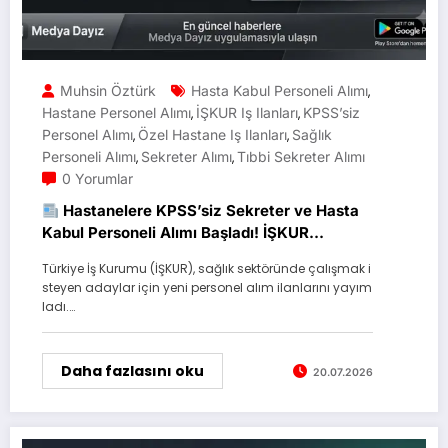
Muhsin Öztürk
Hasta Kabul Personeli Alımı
,
Hastane Personel Alımı
İŞKUR Iş Ilanları
KPSS’siz
,
,
Personel Alımı
Özel Hastane Iş Ilanları
Sağlık
,
,
Personeli Alımı
Sekreter Alımı
Tıbbi Sekreter Alımı
,
,
0 Yorumlar
Hastanelere KPSS’siz Sekreter ve Hasta
Kabul Personeli Alımı Başladı! İŞKUR
Üzerinden Başvurular Alınıyor
Türkiye İş Kurumu (İŞKUR), sağlık sektöründe çalışmak i
steyen adaylar için yeni personel alım ilanlarını yayım
ladı.…
Daha fazlasını oku
20.07.2026