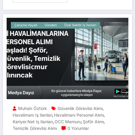
Çalışma Hayatı
Gündem
Özel Sektör İş İlanları
Muhsin Öztürk
Güvenlik Görevlisi Alımı
,
Havalimanı Iş Ilanları
Havalimanı Personel Alımı
,
,
Kariyer.net Iş Ilanları
OCC Memuru
Şoför Alımı
,
,
,
Temizlik Görevlisi Alımı
0 Yorumlar