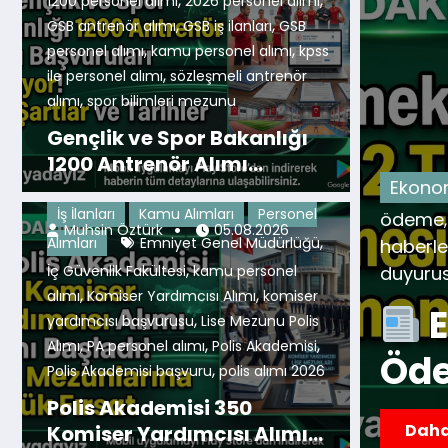
,
,
1200 personel alımı
2026 personel alımı
,
,
GSB antrenör alımı
GSB iş ilanları
GSB
,
,
personel alımı
kamu personel alımı
kpss
,
ile personel alımı
sözleşmeli antrenör
,
alımı
spor bilimleri mezunu
Gençlik ve Spor Bakanlığı
1200 Antrenör Alımı
arı
2026 emekli maaşı
3552 TL
Başvuruları Başlıyor! İşte
,
Şartlar ve Tarihler
Ça
İş İlanları
Kamu Alımları
Personel
i ödemesi
emekli fark ödemesi
emekli
,
,
Muhsin Öztürk
05.08.2026
,
Alımları
Emniyet Genel Müdürlüğü
ı zammı
En Düşük Emekli Maaşı
SGK
teş
,
,
,
ödemesi
İç Güvenlik Fakültesi
sosyal güvenlik
kamu personel
pr
,
,
,
alımı
Komiser Yardımcısı Alımı
komiser
re 3.552 TL Fark
,
yardımcısı başvurusu
Lise Mezunu Polis
,
,
,
Alımı
PA personel alımı
Polis Akademisi
GK Tarihi Resmen
G
,
Polis Akademisi başvuru
polis alımı 2026
D
Polis Akademisi 350
Komiser Yardımcısı Alımı