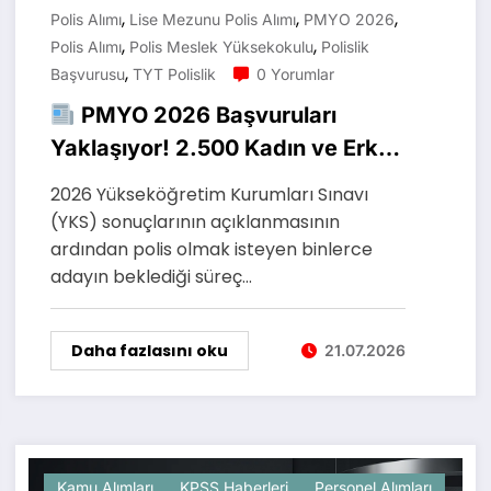
,
,
,
Polis Alımı
Lise Mezunu Polis Alımı
PMYO 2026
,
,
Polis Alımı
Polis Meslek Yüksekokulu
Polislik
,
Başvurusu
TYT Polislik
0 Yorumlar
PMYO 2026 Başvuruları
Yaklaşıyor! 2.500 Kadın ve Erkek
Polis Memuru Alımı Bekleniyor
2026 Yükseköğretim Kurumları Sınavı
(YKS) sonuçlarının açıklanmasının
ardından polis olmak isteyen binlerce
adayın beklediği süreç…
Daha fazlasını oku
21.07.2026
Kamu Alımları
KPSS Haberleri
Personel Alımları