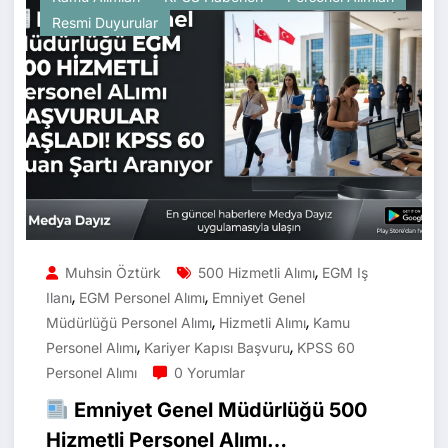
Resmi Duyurular
,
Muhsin Öztürk
500 Hizmetli Alımı
EGM Iş
,
,
Ilanı
EGM Personel Alımı
Emniyet Genel
,
,
Müdürlüğü Personel Alımı
Hizmetli Alımı
Kamu
,
,
Personel Alımı
Kariyer Kapısı Başvuru
KPSS 60
Personel Alımı
0 Yorumlar
Emniyet Genel Müdürlüğü 500
Hizmetli Personel Alımı