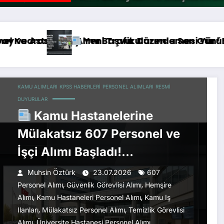
aket Meclis Yolunda
lar 26 Temmuz’da Sona Eriyor
İhlalleri Yapanların Ehliyeti İptal Edilecek
Havalimanlarına Personel Alımı Başladı!
KAMU ALIMLARI
KPSS HABERLERI
PERSONEL ALIMLARI
RESMI
DUYURULAR
Kamu Hastanelerine
Mülakatsız 607 Personel ve
İşçi Alımı Başladı!
Başvurular Devam Ediyor
Muhsin Öztürk
23.07.2026
607
,
,
Personel Alımı
Güvenlik Görevlisi Alımı
Hemşire
,
,
Alımı
Kamu Hastaneleri Personel Alımı
Kamu Iş
,
,
Ilanları
Mülakatsız Personel Alımı
Temizlik Görevlisi
,
Alımı
Üniversite Hastanesi Personel Alımı