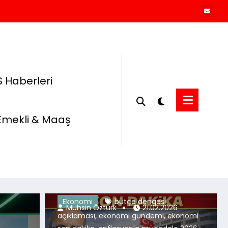
 Haberleri
Emekli & Maaş
Ekonomi
bütçe dengesi
Muhsin Öztürk
04.08.2026
Muhsin Öztürk
21.02.2026
,
,
açıklaması
ekonomi gündemi
ekonomi