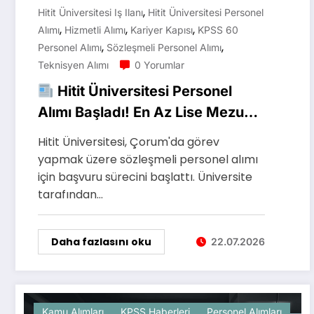
,
Hitit Üniversitesi Iş Ilanı
Hitit Üniversitesi Personel
,
,
,
Alımı
Hizmetli Alımı
Kariyer Kapısı
KPSS 60
,
,
Personel Alımı
Sözleşmeli Personel Alımı
Teknisyen Alımı
0 Yorumlar
Hitit Üniversitesi Personel
Alımı Başladı! En Az Lise Mezunu
Erkek Adaylar Başvurabilecek
Hitit Üniversitesi, Çorum'da görev
yapmak üzere sözleşmeli personel alımı
için başvuru sürecini başlattı. Üniversite
tarafından…
Daha fazlasını oku
22.07.2026
Kamu Alımları
KPSS Haberleri
Personel Alımları