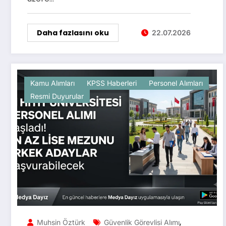
Daha fazlasını oku
22.07.2026
Kamu Alımları
KPSS Haberleri
Personel Alımları
Resmi Duyurular
,
Muhsin Öztürk
Güvenlik Görevlisi Alımı