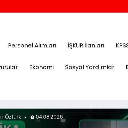
Personel Alımları
İŞKUR İlanları
KPSS
urular
Ekonomi
Sosyal Yardımlar
uhsin Öztürk
27.07.2026