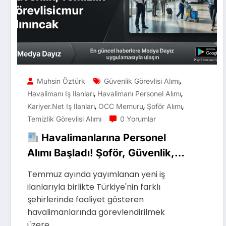
,
Muhsin Öztürk
Güvenlik Görevlisi Alımı
,
,
Havalimanı Iş Ilanları
Havalimanı Personel Alımı
,
,
,
Kariyer.net Iş Ilanları
OCC Memuru
Şoför Alımı
Temizlik Görevlisi Alımı
0 Yorumlar
Havalimanlarına Personel
Alımı Başladı! Şoför, Güvenlik,
Temizlik Görevlisi ve Memur
Temmuz ayında yayımlanan yeni iş
Alınacak
ilanlarıyla birlikte Türkiye'nin farklı
şehirlerinde faaliyet gösteren
havalimanlarında görevlendirilmek
üzere…