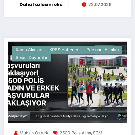
Daha fazlasını oku
22.07.2026
Kamu Alımları
KPSS Haberleri
Personel Alımları
Resmi Duyurular
,
Muhsin Öztürk
2500 Polis Alımı
EGM