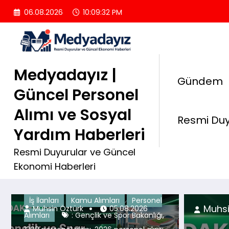
İçeriğe
06.08.2026
10:09:34 PM
atla
Medyadayız |
Gündem
Güncel Personel
Alımı ve Sosyal
Resmi Duy
Yardım Haberleri
Resmi Duyurular ve Güncel
Ekonomi Haberleri
İş İlanları
Kamu Alımları
Personel
4.08.2026
M
Muhsin Öztürk
05.08.2026
,
Alımları
: Gençlik ve Spor Bakanlığı