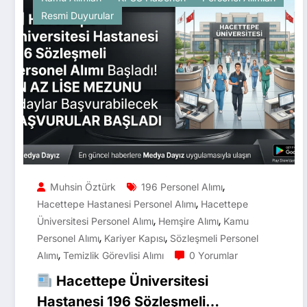
Resmi Duyurular
,
Muhsin Öztürk
196 Personel Alımı
,
Hacettepe Hastanesi Personel Alımı
Hacettepe
,
,
Üniversitesi Personel Alımı
Hemşire Alımı
Kamu
,
,
Personel Alımı
Kariyer Kapısı
Sözleşmeli Personel
,
Alımı
Temizlik Görevlisi Alımı
0 Yorumlar
Hacettepe Üniversitesi
Hastanesi 196 Sözleşmeli