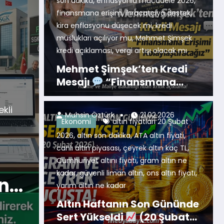
,
,
son dakika
enflasyonla mücadele 2026
,
,
finansmana erişim
ihracatçıya destek
,
kira enflasyonu düşecek mi
kredi
,
muslukları açılıyor mu
Mehmet Şimşek
,
kredi açıklaması
vergi artışı olacak mı
Mehmet Şimşek’ten Kredi
Mesajı
“Finansmana
Ekonomi
Emlak
Gündem
K
Erişimi Kolaylaştıracağız”
ihdam
taksit
emlak müzayedesi
Konut 
,
,
Muhsin Öztürk
21.02.2026
Ekonomi
altın fiyatları 20 Şubat
hdamı
İlk İş
açık artırma
TOKİ Başvurusu
TOKİ 
,
,
,
,
,
,
2026
konut satışı
altın son dakika
uygun fiyatlı konut
ATA altın fiyatı
,
,
,
canlı altın piyasası
çeyrek altın kaç TL
i
TOKİ’den 41 İ
,
Cumhuriyet altını fiyatı
gram altın ne
,
,
,
kadar
güvenli liman altın
ons altın fiyatı
Satışı! Aylık 13 
yarım altın ne kadar
k
Başlayan Taksitl
Altın Haftanın Son Gününde
Daha fazlasını oku
Sert Yükseldi
(20 Şubat