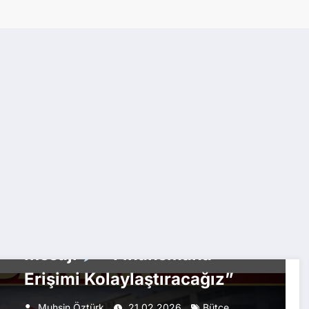
EKONOMI
Mehmet Şimşek’ten Kredi
Mesajı
“Finansmana
Erişimi Kolaylaştıracağız”
Muhsin Öztürk
21.02.2026
Bütçe