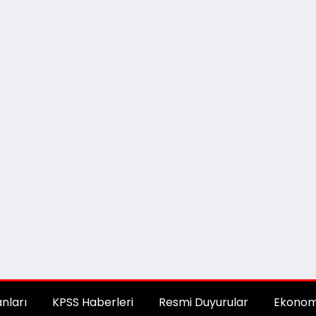
anları
KPSS Haberleri
Resmi Duyurular
Ekonom