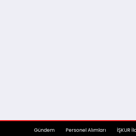
Gündem
Personel Alımları
İŞKUR İl