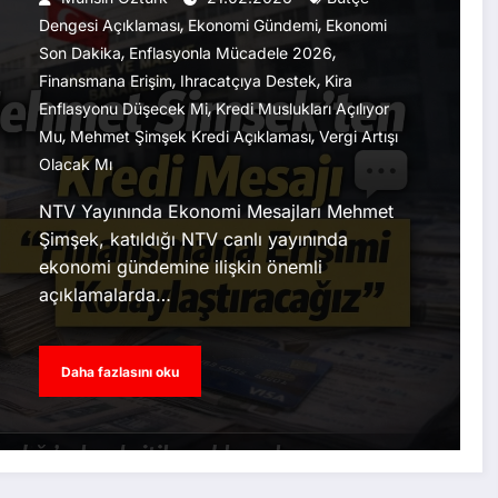
,
,
Dengesi Açıklaması
Ekonomi Gündemi
Ekonomi
,
,
Son Dakika
Enflasyonla Mücadele 2026
,
,
Finansmana Erişim
Ihracatçıya Destek
Kira
,
Enflasyonu Düşecek Mi
Kredi Muslukları Açılıyor
,
,
Mu
Mehmet Şimşek Kredi Açıklaması
Vergi Artışı
Olacak Mı
NTV Yayınında Ekonomi Mesajları Mehmet
Şimşek, katıldığı NTV canlı yayınında
ekonomi gündemine ilişkin önemli
açıklamalarda…
Daha fazlasını oku