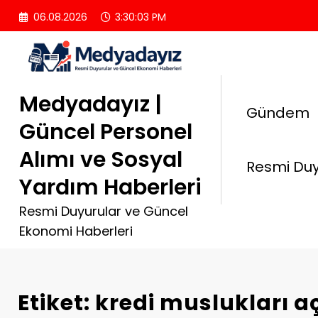
İçeriğe
06.08.2026
3:30:03 PM
atla
Medyadayız |
Gündem
Güncel Personel
Alımı ve Sosyal
Resmi Duy
Yardım Haberleri
Resmi Duyurular ve Güncel
Ekonomi Haberleri
Etiket: kredi muslukları a