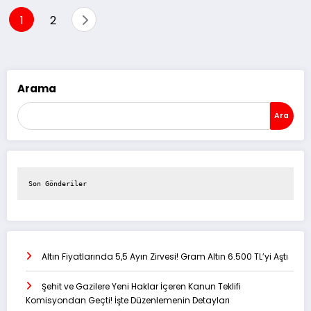
Yazı
1
2
sayfalaması
Arama
Ara
Son Gönderiler
Altın Fiyatlarında 5,5 Ayın Zirvesi! Gram Altın 6.500 TL’yi Aştı
Şehit ve Gazilere Yeni Haklar İçeren Kanun Teklifi
Komisyondan Geçti! İşte Düzenlemenin Detayları