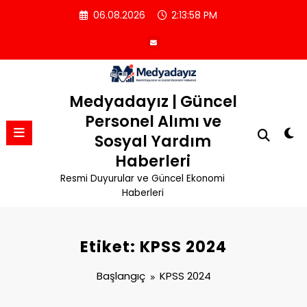
İçeriğe
06.08.2026
2:13:59 PM
atla
Medyadayız | Güncel
Personel Alımı ve
Sosyal Yardım
Haberleri
Resmi Duyurular ve Güncel Ekonomi
Haberleri
Etiket: KPSS 2024
Başlangıç
KPSS 2024