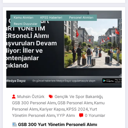
Kamu Alımları
KPSS Haberleri
Personel Alımları
Resmi Duyurular
Muhsin Öztürk
Gençlik Ve Spor Bakanlığı
,
GSB 300 Personel Alımı
GSB Personel Alımı
Kamu
,
,
Personel Alımı
Kariyer Kapısı
KPSS 2024
Yurt
,
,
,
Yönetim Personeli Alımı
YYP Alımı
0 Yorumlar
,
GSB 300 Yurt Yönetim Personeli Alımı