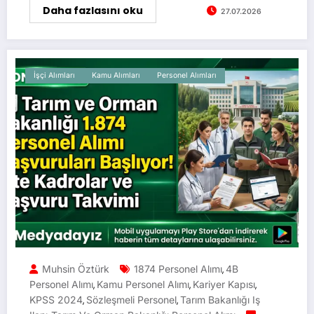
Daha fazlasını oku
27.07.2026
İşçi Alımları
Kamu Alımları
Personel Alımları
Muhsin Öztürk
1874 Personel Alımı
4B
,
Personel Alımı
Kamu Personel Alımı
Kariyer Kapısı
,
,
,
KPSS 2024
Sözleşmeli Personel
Tarım Bakanlığı Iş
,
,