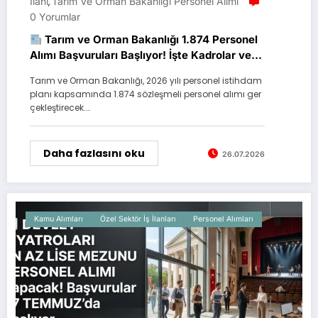
Ilanı
Tarım Ve Orman Bakanlığı Personel Alımı
,
0 Yorumlar
Tarım ve Orman Bakanlığı 1.874 Personel
Alımı Başvuruları Başlıyor! İşte Kadrolar ve
Başvuru Takvimi
Tarım ve Orman Bakanlığı, 2026 yılı personel istihdam
planı kapsamında 1.874 sözleşmeli personel alımı ger
çekleştirecek.…
Daha fazlasını oku
26.07.2026
Kamu Alımları
Özel Sektör İş İlanları
Personel Alımları