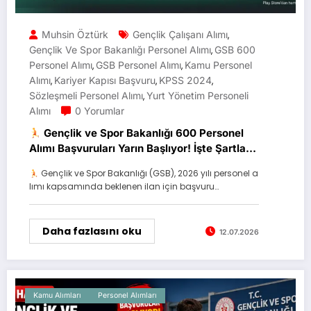
Muhsin Öztürk
Gençlik Çalışanı Alımı
,
Gençlik Ve Spor Bakanlığı Personel Alımı
GSB 600
,
Personel Alımı
GSB Personel Alımı
Kamu Personel
,
,
Alımı
Kariyer Kapısı Başvuru
KPSS 2024
,
,
,
Sözleşmeli Personel Alımı
Yurt Yönetim Personeli
,
Alımı
0 Yorumlar
Gençlik ve Spor Bakanlığı 600 Personel
Alımı Başvuruları Yarın Başlıyor! İşte Şartlar
ve Takvim
Gençlik ve Spor Bakanlığı (GSB), 2026 yılı personel a
lımı kapsamında beklenen ilan için başvuru…
Daha fazlasını oku
12.07.2026
Kamu Alımları
Personel Alımları