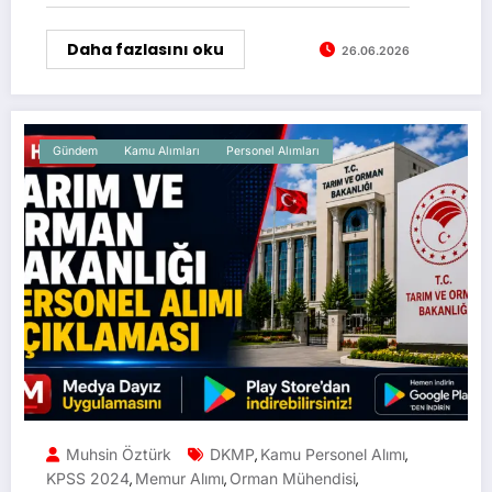
Daha fazlasını oku
26.06.2026
Gündem
Kamu Alımları
Personel Alımları
Muhsin Öztürk
DKMP
Kamu Personel Alımı
,
,
KPSS 2024
Memur Alımı
Orman Mühendisi
,
,
,