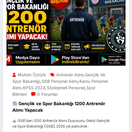
Muhsin Öztürk
Antrenör Alımı
Gençlik Ve
,
Spor Bakanlığı
GSB Personel Alımı
Kamu Personel
,
,
Alımı
KPSS 2024
Sözleşmeli Personel
Spor
,
,
,
Bilimleri
0 Yorumlar
Gençlik ve Spor Bakanlığı 1200 Antrenör
Alımı Yapacak
GSB'den 1200 Antrenör Alımı Duyurusu Geldi Gençlik
ve Spor Bakanlığı (GSB), 2026 yılı personel…