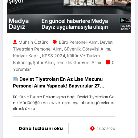
Muhsin Öztürk
Büro Personeli Alımı
Devlet
,
Tiyatroları Personel Alımı
Güvenlik Görevlisi Alımı
,
,
Kariyer Kapısı
KPSS 2024
Kültür Ve Turizm
,
,
Bakanlığı
Şoför Alımı
Temizlik Görevlisi Alımı
0
,
,
Yorumlar
Devlet Tiyatroları En Az Lise Mezunu
Personel Alımı Yapacak! Başvurular 27
Temmuz’da Başlıyor
Kültür ve Turizm Bakanlığına bağlı Devlet Tiyatroları Ge
nel Müdürlüğü, merkez ve taşra teşkilatında görevlendi
rilmek üzere…
Daha fazlasını oku
26.07.2026