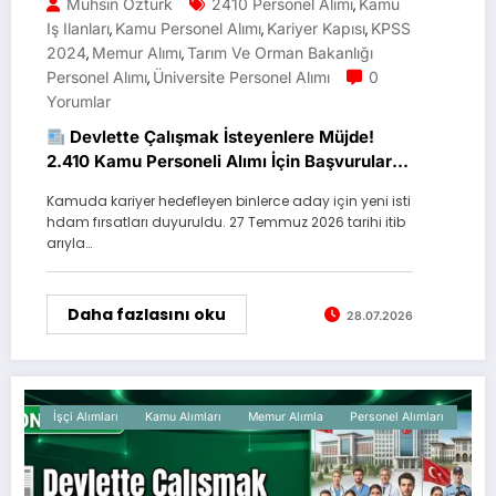
Muhsin Öztürk
2410 Personel Alımı
Kamu
,
Iş Ilanları
Kamu Personel Alımı
Kariyer Kapısı
KPSS
,
,
,
2024
Memur Alımı
Tarım Ve Orman Bakanlığı
,
,
Personel Alımı
Üniversite Personel Alımı
0
,
Yorumlar
Devlette Çalışmak İsteyenlere Müjde!
2.410 Kamu Personeli Alımı İçin Başvurular
Başladı
Kamuda kariyer hedefleyen binlerce aday için yeni isti
hdam fırsatları duyuruldu. 27 Temmuz 2026 tarihi itib
arıyla…
Daha fazlasını oku
28.07.2026
İşçi Alımları
Kamu Alımları
Memur Alımla
Personel Alımları