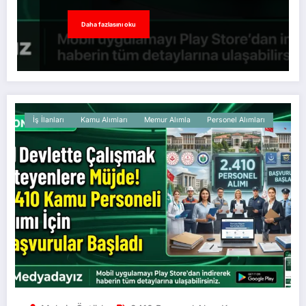
Daha fazlasını oku
İş İlanları
Kamu Alımları
Memur Alımla
Personel Alımları