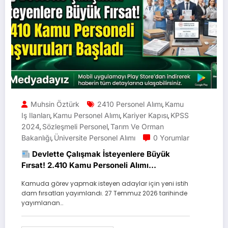
Muhsin Öztürk
2410 Personel Alımı
Kamu
,
Iş Ilanları
Kamu Personel Alımı
Kariyer Kapısı
KPSS
,
,
,
2024
Sözleşmeli Personel
Tarım Ve Orman
,
,
Bakanlığı
Üniversite Personel Alımı
0 Yorumlar
,
Devlette Çalışmak İsteyenlere Büyük
Fırsat! 2.410 Kamu Personeli Alımı
Başvuruları Başladı
Kamuda görev yapmak isteyen adaylar için yeni istih
dam fırsatları yayımlandı. 27 Temmuz 2026 tarihinde
yayımlanan…