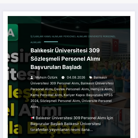
İŞ İLANLARI
KAMU ALIMLARI
PERSONEL ALIMLARI
ÜNIVERSITE PERSONEL
ALIMLARI
Balıkesir Üniversitesi 309
Sözleşmeli Personel Alımı
Başvuruları Başladı
Muhsin Öztürk
04.08.2026
Balıkesir
,
Üniversitesi 309 Personel Alımı
Balıkesir Üniversitesi
,
,
,
Personel Alımı
Destek Personeli Alımı
Hemşire Alımı
,
,
Kamu Personel Alımı
Kariyer Kapısı Başvurusu
KPSS
,
,
2024
Sözleşmeli Personel Alımı
Üniversite Personel
Alımı
Balıkesir Üniversitesi 309 Personel Alımı İçin
Başvurular Başladı Balıkesir Üniversitesi
tarafından yayımlanan resmi ilana…