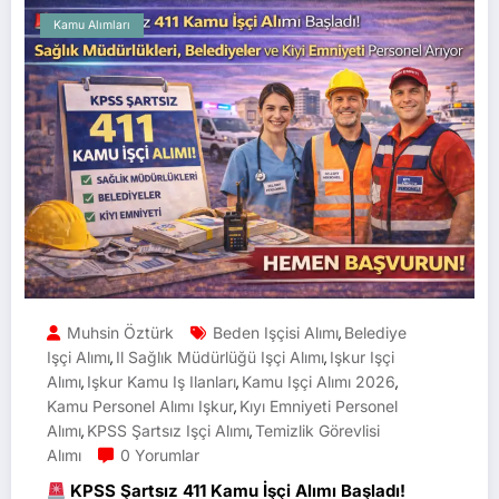
Kamu Alımları
Muhsin Öztürk
Beden Işçisi Alımı
Belediye
,
Işçi Alımı
Il Sağlık Müdürlüğü Işçi Alımı
Işkur Işçi
,
,
Alımı
Işkur Kamu Iş Ilanları
Kamu Işçi Alımı 2026
,
,
,
Kamu Personel Alımı Işkur
Kıyı Emniyeti Personel
,
Alımı
KPSS Şartsız Işçi Alımı
Temizlik Görevlisi
,
,
Alımı
0 Yorumlar
KPSS Şartsız 411 Kamu İşçi Alımı Başladı!