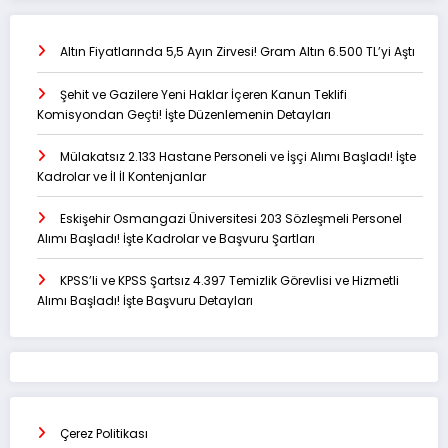
Altın Fiyatlarında 5,5 Ayın Zirvesi! Gram Altın 6.500 TL’yi Aştı
Şehit ve Gazilere Yeni Haklar İçeren Kanun Teklifi
Komisyondan Geçti! İşte Düzenlemenin Detayları
Mülakatsız 2.133 Hastane Personeli ve İşçi Alımı Başladı! İşte
Kadrolar ve İl İl Kontenjanlar
Eskişehir Osmangazi Üniversitesi 203 Sözleşmeli Personel
Alımı Başladı! İşte Kadrolar ve Başvuru Şartları
KPSS’li ve KPSS Şartsız 4.397 Temizlik Görevlisi ve Hizmetli
Alımı Başladı! İşte Başvuru Detayları
Çerez Politikası