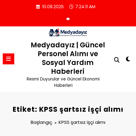
İçeriğe
10.08.2026
7:24:12 AM
atla
Medyadayız | Güncel
Personel Alımı ve
Sosyal Yardım
Haberleri
Resmi Duyurular ve Güncel Ekonomi
Haberleri
Etiket: KPSS şartsız işçi alımı
Başlangıç
KPSS şartsız işçi alımı