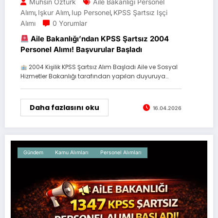
Muhsin Öztürk
Aile Bakanlığı Personel
Alımı
Işkur Alım
Iup Personel
KPSS Şartsız Işçi
,
,
,
Alımı
0 Yorumlar
Aile Bakanlığı’ndan KPSS Şartsız 2004
Personel Alımı! Başvurular Başladı
2004 Kişilik KPSS Şartsız Alım Başladı Aile ve Sosyal
Hizmetler Bakanlığı tarafından yapılan duyuruya…
Daha fazlasını oku
16.04.2026
Gündem
Kamu Alımları
Personel Alımları