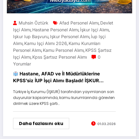
Muhsin Öztürk
Afad Personel Alımı
Devlet
,
Işçi Alımı
Hastane Personel Alımı
İşkur Işçi Alımı
,
,
,
Işkur Iup Başvuru
Işkur Personel Alımı
İup Işçi
,
,
Alımı
Kamu Işçi Alımı 2026
Kamu Kurumları
,
,
Personel Alımı
Kamu Personel Alımı
KPSS Şartsız
,
,
Işçi Alımı
Kpss Şartsız Personel Alımı
0
,
Yorumlar
Hastane, AFAD ve İl Müdürlüklerine
KPSS’siz İUP İşçi Alımı Başladı! İŞKUR
Başvuru Ekranı Açıldı (Şubat 2026)
Türkiye İş Kurumu (İŞKUR) tarafından yayımlanan son
duyurular kapsamında, kamu kurumlarında görevlen
dirilmek üzere KPSS şartı…
Daha fazlasını oku
01.03.2026