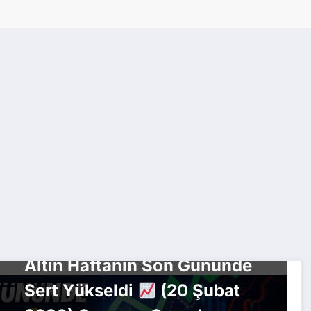
EKONOMI
Altın Haftanın Son Gününde
Sert Yükseldi
(20 Şubat