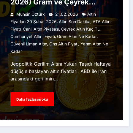
2026) Gram ve Çeyrek
Uçuşta!
Muhsin Öztürk
21.02.2026
Altın
,
,
Fiyatları 20 Şubat 2026
Altın Son Dakika
ATA Altın
,
,
,
Fiyatı
Canlı Altın Piyasası
Çeyrek Altın Kaç TL
,
,
Cumhuriyet Altını Fiyatı
Gram Altın Ne Kadar
,
,
Güvenli Liman Altın
Ons Altın Fiyatı
Yarım Altın Ne
Kadar
Jeopolitik Gerilim Altını Yukarı Taşıdı Haftaya
düşüşle başlayan altın fiyatları, ABD ile İran
arasındaki gerilimin…
Daha fazlasını oku