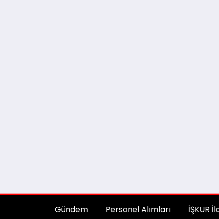
Gündem
Personel Alımları
İŞKUR İl