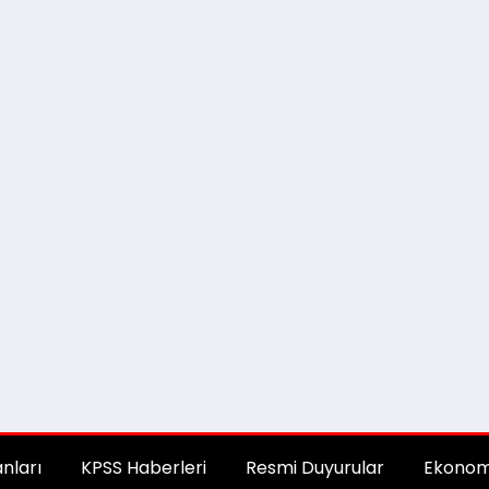
anları
KPSS Haberleri
Resmi Duyurular
Ekonom