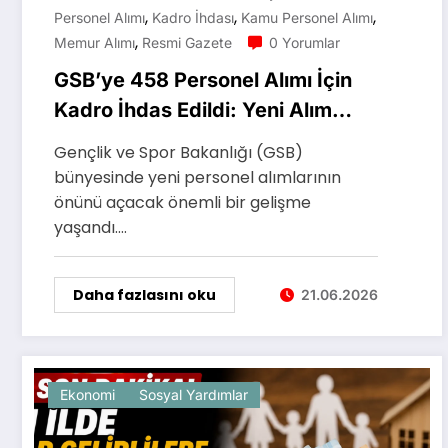
,
,
,
Personel Alımı
Kadro İhdası
Kamu Personel Alımı
,
Memur Alımı
Resmi Gazete
0 Yorumlar
GSB’ye 458 Personel Alımı İçin
Kadro İhdas Edildi: Yeni Alım
Süreci Başlıyor
Gençlik ve Spor Bakanlığı (GSB)
bünyesinde yeni personel alımlarının
önünü açacak önemli bir gelişme
yaşandı.…
Daha fazlasını oku
21.06.2026
Ekonomi
Sosyal Yardımlar