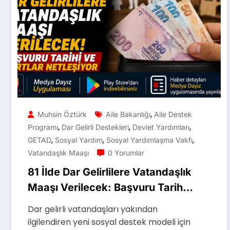
,
Muhsin Öztürk
Aile Bakanlığı
Aile Destek
,
,
,
Programı
Dar Gelirli Destekleri
Devlet Yardımları
,
,
,
GETAD
Sosyal Yardım
Sosyal Yardımlaşma Vakfı
Vatandaşlık Maaşı
0 Yorumlar
81 İlde Dar Gelirlilere Vatandaşlık
Maaşı Verilecek: Başvuru Tarihi
ve Şartlar Netleşiyor
Dar gelirli vatandaşları yakından
ilgilendiren yeni sosyal destek modeli için