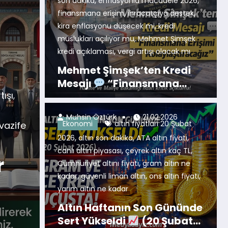
,
,
son dakika
enflasyonla mücadele 2026
,
,
finansmana erişim
ihracatçıya destek
,
kira enflasyonu düşecek mi
kredi
,
muslukları açılıyor mu
Mehmet Şimşek
,
kredi açıklaması
vergi artışı olacak mı
Mehmet Şimşek’ten Kredi
Mesajı
“Finansmana
bin TL
Erişimi Kolaylaştıracağız”
Ekonomi
Gündem
altın piya
TOKİ
,
Muhsin Öztürk
21.02.2026
Ekonomi
altın fiyatları 20 Şubat
atışı
TOKİ
fiyatları
çeyrek altın
Cumhuriyet Altı
,
,
,
,
,
,
2026
altın
altın son dakika
ons altın
yatırım haberleri
ATA altın fiyatı
,
,
,
,
canlı altın piyasası
çeyrek altın kaç TL
ut
Altın Fiyatlarınd
,
Cumhuriyet altını fiyatı
gram altın ne
,
,
,
kadar
güvenli liman altın
ons altın fiyatı
Zirvesi! Gram Alt
yarım altın ne kadar
hibi
Aştı
Altın Haftanın Son Gününde
Daha fazlasını oku
Sert Yükseldi
(20 Şubat