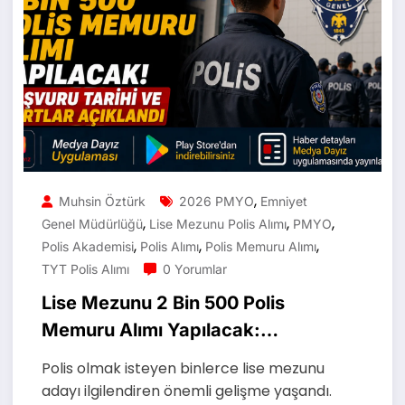
,
Muhsin Öztürk
2026 PMYO
Emniyet
,
,
,
Genel Müdürlüğü
Lise Mezunu Polis Alımı
PMYO
,
,
,
Polis Akademisi
Polis Alımı
Polis Memuru Alımı
TYT Polis Alımı
0 Yorumlar
Lise Mezunu 2 Bin 500 Polis
Memuru Alımı Yapılacak:
Başvuru Tarihi ve Şartlar
Polis olmak isteyen binlerce lise mezunu
Açıklandı
adayı ilgilendiren önemli gelişme yaşandı.