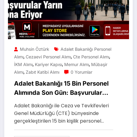
Muhsin Öztürk
Adalet Bakanlığı Personel
,
,
,
Alımı
Cezaevi Personel Alımı
Cte Personel Alımı
,
,
,
İKM Alımı
Kariyer Kapısı
Memur Alımı
Mübaşir
,
Alımı
Zabıt Katibi Alımı
0 Yorumlar
Adalet Bakanlığı 15 Bin Personel
Alımında Son Gün: Başvurular
Yarın Sona Eriyor
Adalet Bakanlığı ile Ceza ve Tevkifevleri
Genel Müdürlüğü (CTE) bünyesinde
gerçekleştirilen 15 bin kişilik personel…