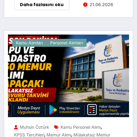
Daha fazlasını oku
21.06.2026
Kamu Alımları
Personel Alımları
,
Muhsin Öztürk
Kamu Personel Alımı
,
,
KPSS Tercihleri
Memur Alımı
Mülakatsız Memur