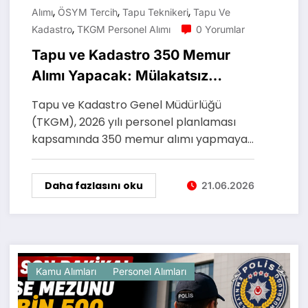
,
,
,
Alımı
ÖSYM Tercih
Tapu Teknikeri
Tapu Ve
,
Kadastro
TKGM Personel Alımı
0 Yorumlar
Tapu ve Kadastro 350 Memur
Alımı Yapacak: Mülakatsız
Başvuru Takvimi Açıklandı
Tapu ve Kadastro Genel Müdürlüğü
(TKGM), 2026 yılı personel planlaması
kapsamında 350 memur alımı yapmaya…
Daha fazlasını oku
21.06.2026
Kamu Alımları
Personel Alımları