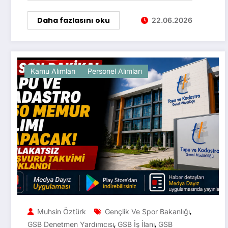
Daha fazlasını oku
22.06.2026
Kamu Alımları
Personel Alımları
,
Muhsin Öztürk
Gençlik Ve Spor Bakanlığı
,
,
GSB Denetmen Yardımcısı
GSB İş İlanı
GSB