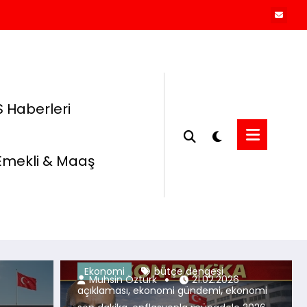
 Haberleri
Emekli & Maaş
Ekonomi
bütçe dengesi
Muhsin Öztürk
06.08.2026
Muhsin Öztürk
21.02.2026
,
,
açıklaması
ekonomi gündemi
ekonomi