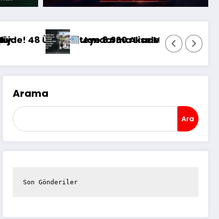
2026) Gram ve Çeyrek
Uçuşta!
iyor
Alımı Başvurularında Son Gün! Başvurular 26 
Yeni Trafik Düzenlemesi Yürürlükte! Bu İhlalle
Arama
Ara
Son Gönderiler