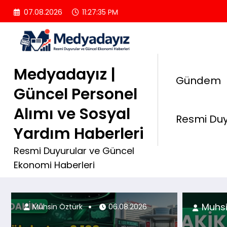
İçeriğe
07.08.2026
11:27:37 PM
atla
Medyadayız |
Gündem
Güncel Personel
Alımı ve Sosyal
Resmi Duy
Yardım Haberleri
Resmi Duyurular ve Güncel
Ekonomi Haberleri
08.2026
Muh
Muhsin Öztürk
06.08.2026