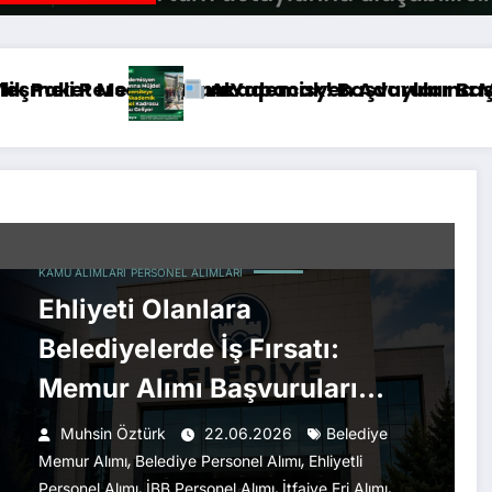
ma Fırsatı
ersiteye 8.990 Akademik Personel Kadrosu Gel
Jandarma Lise Mezunu Subay ve Astsubay 
KAMU ALIMLARI
PERSONEL ALIMLARI
Ehliyeti Olanlara
Belediyelerde İş Fırsatı:
Memur Alımı Başvuruları
Başlıyor
Muhsin Öztürk
22.06.2026
Belediye
,
,
Memur Alımı
Belediye Personel Alımı
Ehliyetli
,
,
,
Personel Alımı
İBB Personel Alımı
İtfaiye Eri Alımı