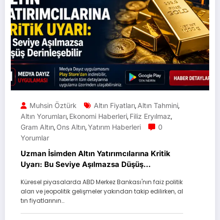
Muhsin Öztürk
Altın Fiyatları
Altın Tahmini
,
,
Altın Yorumları
Ekonomi Haberleri
Filiz Eryılmaz
,
,
,
Gram Altın
Ons Altın
Yatırım Haberleri
0
,
,
Yorumlar
Uzman İsimden Altın Yatırımcılarına Kritik
Uyarı: Bu Seviye Aşılmazsa Düşüş
Derinleşebilir
Küresel piyasalarda ABD Merkez Bankası'nın faiz politik
aları ve jeopolitik gelişmeler yakından takip edilirken, al
tın fiyatlarının…