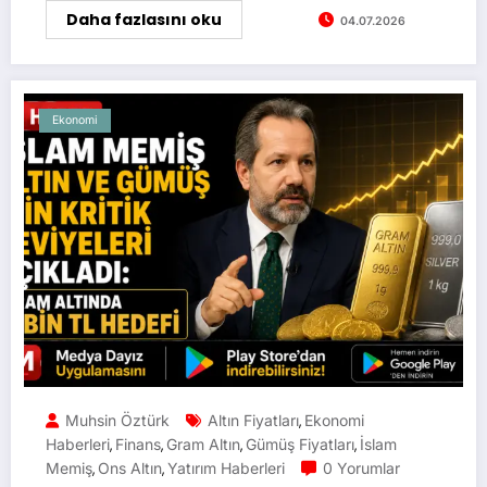
Daha fazlasını oku
04.07.2026
Ekonomi
Muhsin Öztürk
Altın Fiyatları
Ekonomi
,
Haberleri
Finans
Gram Altın
Gümüş Fiyatları
İslam
,
,
,
,
Memiş
Ons Altın
Yatırım Haberleri
0 Yorumlar
,
,