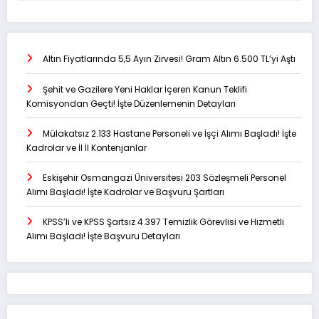
Altın Fiyatlarında 5,5 Ayın Zirvesi! Gram Altın 6.500 TL’yi Aştı
Şehit ve Gazilere Yeni Haklar İçeren Kanun Teklifi
Komisyondan Geçti! İşte Düzenlemenin Detayları
Mülakatsız 2.133 Hastane Personeli ve İşçi Alımı Başladı! İşte
Kadrolar ve İl İl Kontenjanlar
Eskişehir Osmangazi Üniversitesi 203 Sözleşmeli Personel
Alımı Başladı! İşte Kadrolar ve Başvuru Şartları
KPSS’li ve KPSS Şartsız 4.397 Temizlik Görevlisi ve Hizmetli
Alımı Başladı! İşte Başvuru Detayları