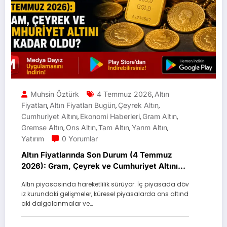
Muhsin Öztürk
4 Temmuz 2026
Altın
,
Fiyatları
Altın Fiyatları Bugün
Çeyrek Altın
,
,
,
Cumhuriyet Altını
Ekonomi Haberleri
Gram Altın
,
,
,
Gremse Altın
Ons Altın
Tam Altın
Yarım Altın
,
,
,
,
Yatırım
0 Yorumlar
Altın Fiyatlarında Son Durum (4 Temmuz
2026): Gram, Çeyrek ve Cumhuriyet Altını
Ne Kadar Oldu?
Altın piyasasında hareketlilik sürüyor. İç piyasada döv
iz kurundaki gelişmeler, küresel piyasalarda ons altınd
aki dalgalanmalar ve…