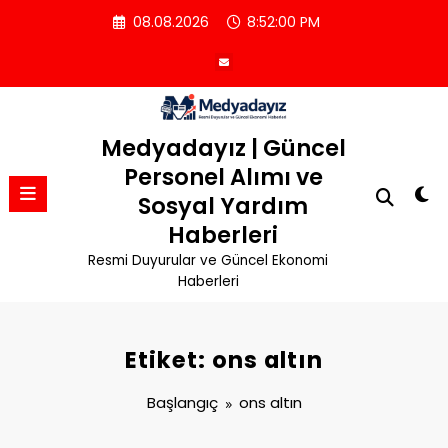
İçeriğe
08.08.2026
8:52:01 PM
atla
Medyadayız | Güncel
Personel Alımı ve
Sosyal Yardım
Haberleri
Resmi Duyurular ve Güncel Ekonomi
Haberleri
Etiket: ons altın
Başlangıç
ons altın