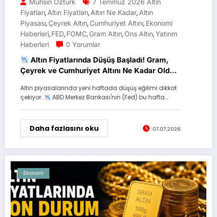
Muhsin Öztürk
7 Temmuz 2026 Altın
Fiyatları
Altın Fiyatları
Altın Ne Kadar
Altın
,
,
,
Piyasası
Çeyrek Altın
Cumhuriyet Altını
Ekonomi
,
,
,
Haberleri
FED
FOMC
Gram Altın
Ons Altın
Yatırım
,
,
,
,
,
Haberleri
0 Yorumlar
Altın Fiyatlarında Düşüş Başladı! Gram,
Çeyrek ve Cumhuriyet Altını Ne Kadar Oldu?
(7 Temmuz 2026)
Altın piyasalarında yeni haftada düşüş eğilimi dikkat
çekiyor.
ABD Merkez Bankası'nın (Fed) bu hafta…
Daha fazlasını oku
07.07.2026
Ekonomi