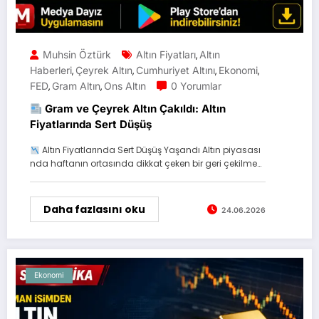
Muhsin Öztürk
Altın Fiyatları
Altın
,
Haberleri
Çeyrek Altın
Cumhuriyet Altını
Ekonomi
,
,
,
,
FED
Gram Altın
Ons Altın
0 Yorumlar
,
,
Gram ve Çeyrek Altın Çakıldı: Altın
Fiyatlarında Sert Düşüş
Altın Fiyatlarında Sert Düşüş Yaşandı Altın piyasası
nda haftanın ortasında dikkat çeken bir geri çekilme…
Daha fazlasını oku
24.06.2026
Ekonomi