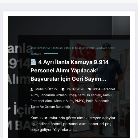
ASKERI PERSONEL ALIMLARI
KAMU ALIMLARI
PERSONEL ALIMLARI
POLIS
ALIMLARI
4 Ayrı İlanla Kamuya 9.914
Personel Alımı Yapılacak!
Başvurular İçin Geri Sayım
Başladı
Muhsin Öztürk
24.07.2026
9914 Personel
,
,
,
Alımı
Jandarma Uzman Erbaş
Kamu Iş Ilanları
Kamu
,
,
,
,
Personel Alımı
Memur Alımı
PMYO
Polis Akademisi
Tarım Ve Orman Bakanlığı
Kamu kurumlarında görev almak isteyen adayları
ilgilendiren önemli personel alımı haberleri peş
peşe geliyor. Yayımlanan…