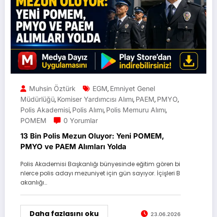
Muhsin Öztürk
EGM
Emniyet Genel
,
Müdürlüğü
Komiser Yardımcısı Alımı
PAEM
PMYO
,
,
,
,
Polis Akademisi
Polis Alımı
Polis Memuru Alımı
,
,
,
POMEM
0 Yorumlar
13 Bin Polis Mezun Oluyor: Yeni POMEM,
PMYO ve PAEM Alımları Yolda
Polis Akademisi Başkanlığı bünyesinde eğitim gören bi
nlerce polis adayı mezuniyet için gün sayıyor. İçişleri B
akanlığı…
Daha fazlasını oku
23.06.2026