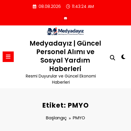
İçeriğe
08.08.2026
11:43:24 AM
atla
Medyadayız | Güncel
Personel Alımı ve
Sosyal Yardım
Haberleri
Resmi Duyurular ve Güncel Ekonomi
Haberleri
Etiket: PMYO
Başlangıç
PMYO