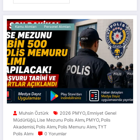
Kamu Alımları
Personel Alımları
Muhsin Öztürk
2026 PMYO
Emniyet Genel
,
Müdürlüğü
Lise Mezunu Polis Alımı
PMYO
Polis
,
,
,
Akademisi
Polis Alımı
Polis Memuru Alımı
TYT
,
,
,
Polis Alımı
0 Yorumlar