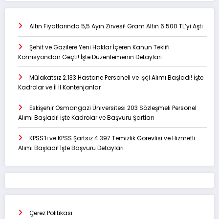
Altın Fiyatlarında 5,5 Ayın Zirvesi! Gram Altın 6.500 TL’yi Aştı
Şehit ve Gazilere Yeni Haklar İçeren Kanun Teklifi
Komisyondan Geçti! İşte Düzenlemenin Detayları
Mülakatsız 2.133 Hastane Personeli ve İşçi Alımı Başladı! İşte
Kadrolar ve İl İl Kontenjanlar
Eskişehir Osmangazi Üniversitesi 203 Sözleşmeli Personel
Alımı Başladı! İşte Kadrolar ve Başvuru Şartları
KPSS’li ve KPSS Şartsız 4.397 Temizlik Görevlisi ve Hizmetli
Alımı Başladı! İşte Başvuru Detayları
Çerez Politikası