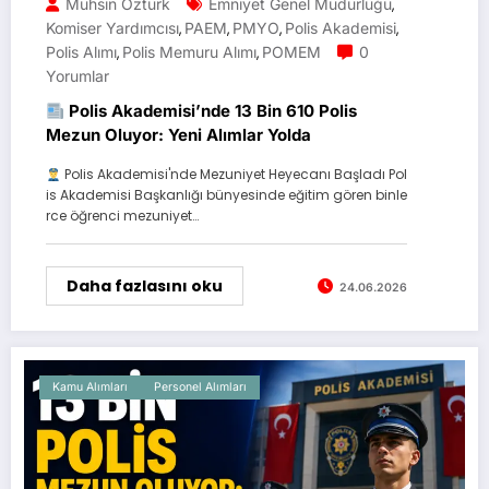
Muhsin Öztürk
Emniyet Genel Müdürlüğü
,
Komiser Yardımcısı
PAEM
PMYO
Polis Akademisi
,
,
,
,
Polis Alımı
Polis Memuru Alımı
POMEM
0
,
,
Yorumlar
Polis Akademisi’nde 13 Bin 610 Polis
Mezun Oluyor: Yeni Alımlar Yolda
Polis Akademisi'nde Mezuniyet Heyecanı Başladı Pol
is Akademisi Başkanlığı bünyesinde eğitim gören binle
rce öğrenci mezuniyet…
Daha fazlasını oku
24.06.2026
Kamu Alımları
Personel Alımları