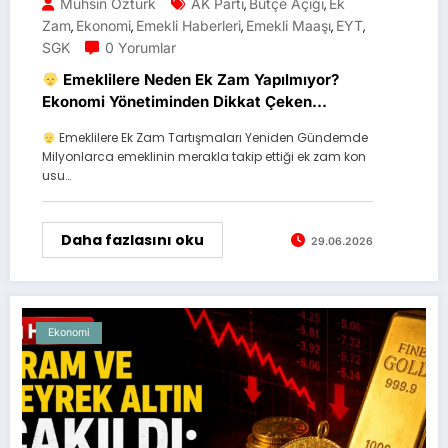
Muhsin Öztürk
AK Parti
Bütçe Açığı
Ek
,
,
Zam
Ekonomi
Emekli Haberleri
Emekli Maaşı
EYT
,
,
,
,
,
SGK
0 Yorumlar
Emeklilere Neden Ek Zam Yapılmıyor?
Ekonomi Yönetiminden Dikkat Çeken
Açıklama
Emeklilere Ek Zam Tartışmaları Yeniden Gündemde
Milyonlarca emeklinin merakla takip ettiği ek zam kon
usu…
Daha fazlasını oku
29.06.2026
Ekonomi