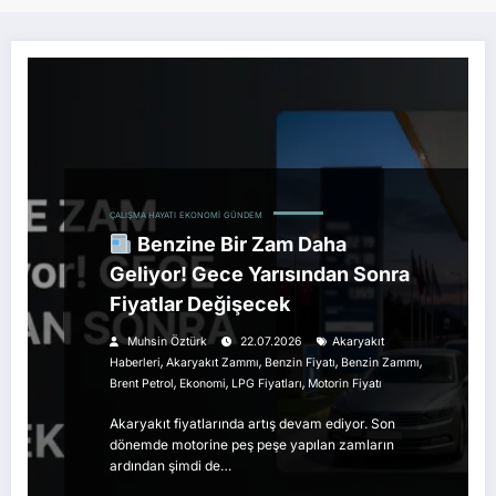
ÇALIŞMA HAYATI
EKONOMI
GÜNDEM
Benzine Bir Zam Daha
Geliyor! Gece Yarısından Sonra
Fiyatlar Değişecek
Muhsin Öztürk
22.07.2026
Akaryakıt
,
,
,
,
Haberleri
Akaryakıt Zammı
Benzin Fiyatı
Benzin Zammı
,
,
,
Brent Petrol
Ekonomi
LPG Fiyatları
Motorin Fiyatı
Akaryakıt fiyatlarında artış devam ediyor. Son
dönemde motorine peş peşe yapılan zamların
ardından şimdi de…