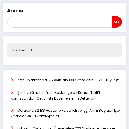
Arama
Ara
Son Gönderiler
Altın Fiyatlarında 5,5 Ayın Zirvesi! Gram Altın 6.500 TL’yi Aştı
Şehit ve Gazilere Yeni Haklar İçeren Kanun Teklifi
Komisyondan Geçti! İşte Düzenlemenin Detayları
Mülakatsız 2.133 Hastane Personeli ve İşçi Alımı Başladı! İşte
Kadrolar ve İl İl Kontenjanlar
Eskişehir Osmangazi Üniversitesi 203 Sözleşmeli Personel