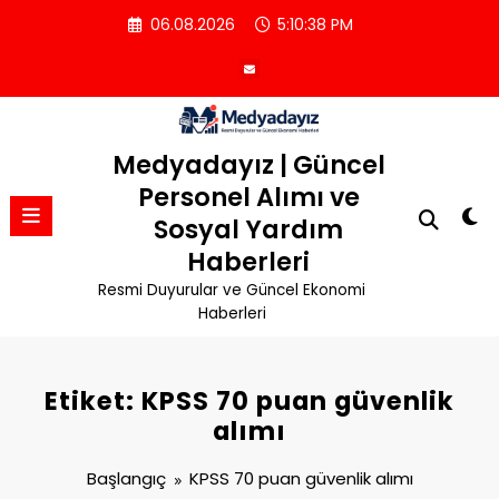
İçeriğe
06.08.2026
5:10:39 PM
atla
Medyadayız | Güncel
Personel Alımı ve
Sosyal Yardım
Haberleri
Resmi Duyurular ve Güncel Ekonomi
Haberleri
Etiket: KPSS 70 puan güvenlik
alımı
Başlangıç
KPSS 70 puan güvenlik alımı