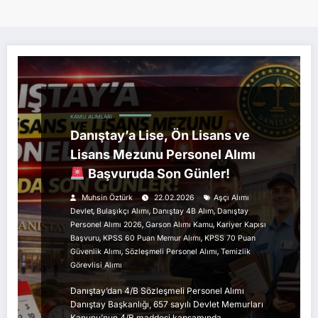
KAMU ALIMLARI
Danıştay’a Lise, Ön Lisans ve
Lisans Mezunu Personel Alımı
Başvuruda Son Günler!
Muhsin Öztürk
22.02.2026
Aşçı Alımı
,
,
,
Devlet
Bulaşıkçı Alımı
Danıştay 4B Alım
Danıştay
,
,
Personel Alımı 2026
Garson Alımı Kamu
Kariyer Kapısı
,
,
Başvuru
KPSS 60 Puan Memur Alımı
KPSS 70 Puan
,
,
Güvenlik Alımı
Sözleşmeli Personel Alımı
Temizlik
Görevlisi Alımı
Danıştay’dan 4/B Sözleşmeli Personel Alımı
Danıştay Başkanlığı, 657 sayılı Devlet Memurları
Kanunu’nun 4/B maddesi kapsamında…