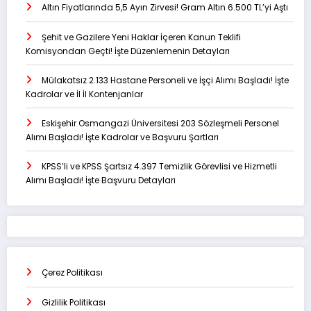
Altın Fiyatlarında 5,5 Ayın Zirvesi! Gram Altın 6.500 TL’yi Aştı
Şehit ve Gazilere Yeni Haklar İçeren Kanun Teklifi
Komisyondan Geçti! İşte Düzenlemenin Detayları
Mülakatsız 2.133 Hastane Personeli ve İşçi Alımı Başladı! İşte
Kadrolar ve İl İl Kontenjanlar
Eskişehir Osmangazi Üniversitesi 203 Sözleşmeli Personel
Alımı Başladı! İşte Kadrolar ve Başvuru Şartları
KPSS’li ve KPSS Şartsız 4.397 Temizlik Görevlisi ve Hizmetli
Alımı Başladı! İşte Başvuru Detayları
Çerez Politikası
Gizlilik Politikası