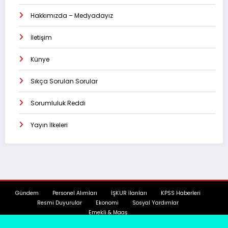
Hakkımızda – Medyadayız
İletişim
Künye
Sıkça Sorulan Sorular
Sorumluluk Reddi
Yayın İlkeleri
Gündem
Personel Alımları
İŞKUR İlanları
KPSS Haberleri
Resmi Duyurular
Ekonomi
Sosyal Yardımlar
Emekli & Maaş