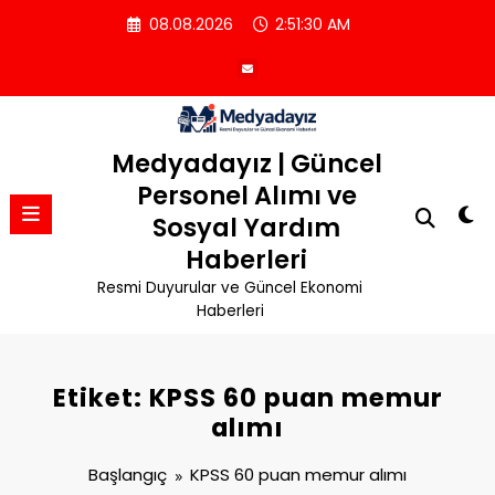
İçeriğe
08.08.2026
2:51:31 AM
atla
Medyadayız | Güncel
Personel Alımı ve
Sosyal Yardım
Haberleri
Resmi Duyurular ve Güncel Ekonomi
Haberleri
Etiket: KPSS 60 puan memur
alımı
Başlangıç
KPSS 60 puan memur alımı