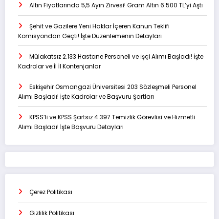
Altın Fiyatlarında 5,5 Ayın Zirvesi! Gram Altın 6.500 TL’yi Aştı
Şehit ve Gazilere Yeni Haklar İçeren Kanun Teklifi
Komisyondan Geçti! İşte Düzenlemenin Detayları
Mülakatsız 2.133 Hastane Personeli ve İşçi Alımı Başladı! İşte
Kadrolar ve İl İl Kontenjanlar
Eskişehir Osmangazi Üniversitesi 203 Sözleşmeli Personel
Alımı Başladı! İşte Kadrolar ve Başvuru Şartları
KPSS’li ve KPSS Şartsız 4.397 Temizlik Görevlisi ve Hizmetli
Alımı Başladı! İşte Başvuru Detayları
Çerez Politikası
Gizlilik Politikası