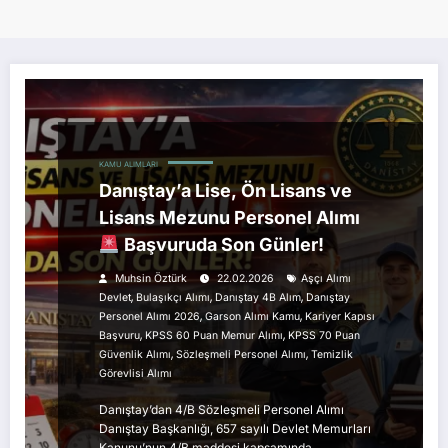
KAMU ALIMLARI
Danıştay’a Lise, Ön Lisans ve
Lisans Mezunu Personel Alımı
Başvuruda Son Günler!
Muhsin Öztürk
22.02.2026
Aşçı Alımı
,
,
,
Devlet
Bulaşıkçı Alımı
Danıştay 4B Alım
Danıştay
,
,
Personel Alımı 2026
Garson Alımı Kamu
Kariyer Kapısı
,
,
Başvuru
KPSS 60 Puan Memur Alımı
KPSS 70 Puan
,
,
Güvenlik Alımı
Sözleşmeli Personel Alımı
Temizlik
Görevlisi Alımı
Danıştay’dan 4/B Sözleşmeli Personel Alımı
Danıştay Başkanlığı, 657 sayılı Devlet Memurları
Kanunu’nun 4/B maddesi kapsamında…