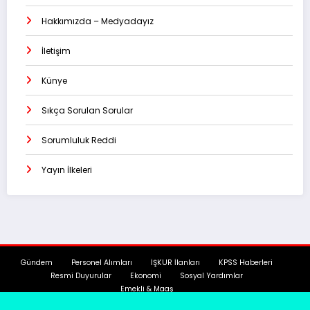
Hakkımızda – Medyadayız
İletişim
Künye
Sıkça Sorulan Sorular
Sorumluluk Reddi
Yayın İlkeleri
Gündem
Personel Alımları
İŞKUR İlanları
KPSS Haberleri
Resmi Duyurular
Ekonomi
Sosyal Yardımlar
Emekli & Maaş