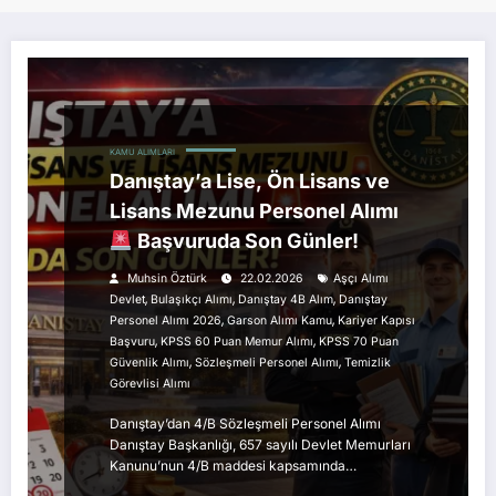
KAMU ALIMLARI
Danıştay’a Lise, Ön Lisans ve
Lisans Mezunu Personel Alımı
Başvuruda Son Günler!
Muhsin Öztürk
22.02.2026
Aşçı Alımı
,
,
,
Devlet
Bulaşıkçı Alımı
Danıştay 4B Alım
Danıştay
,
,
Personel Alımı 2026
Garson Alımı Kamu
Kariyer Kapısı
,
,
Başvuru
KPSS 60 Puan Memur Alımı
KPSS 70 Puan
,
,
Güvenlik Alımı
Sözleşmeli Personel Alımı
Temizlik
Görevlisi Alımı
Danıştay’dan 4/B Sözleşmeli Personel Alımı
Danıştay Başkanlığı, 657 sayılı Devlet Memurları
Kanunu’nun 4/B maddesi kapsamında…