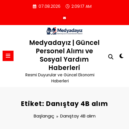
İçeriğe
07.08.2026
2:09:18 AM
atla
Medyadayız | Güncel
Personel Alımı ve
Sosyal Yardım
Haberleri
Resmi Duyurular ve Güncel Ekonomi
Haberleri
Etiket: Danıştay 4B alım
Başlangıç
Danıştay 4B alım