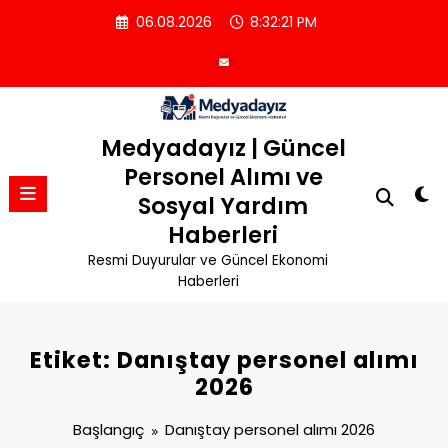
İçeriğe
06.08.2026
8:32:22 PM
atla
Medyadayız | Güncel
Personel Alımı ve
Sosyal Yardım
Haberleri
Resmi Duyurular ve Güncel Ekonomi
Haberleri
Etiket: Danıştay personel alımı
2026
Başlangıç
Danıştay personel alımı 2026