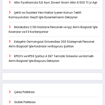
Altın Fiyatlarında 5,5 Ayın Zirvesi! Gram Altın 6.500 TL’yi Aştı
Şehit ve Gazilere Yeni Haklar İçeren Kanun Teklifi
Komisyondan Geçti! İşte Düzenlemenin Detayları
Mülakatsız 2.133 Hastane Personeli ve İşçi Alımı Başladı! İşte
Kadrolar ve İl İl Kontenjanlar
Eskişehir Osmangazi Üniversitesi 203 Sözleşmeli Personel
Alımı Başladı! İşte Kadrolar ve Başvuru Şartları
KPSS’li ve KPSS Şartsız 4.397 Temizlik Görevlisi ve Hizmetli
Alımı Başladı! İşte Başvuru Detayları
Çerez Politikası
Gizlilik Politikası