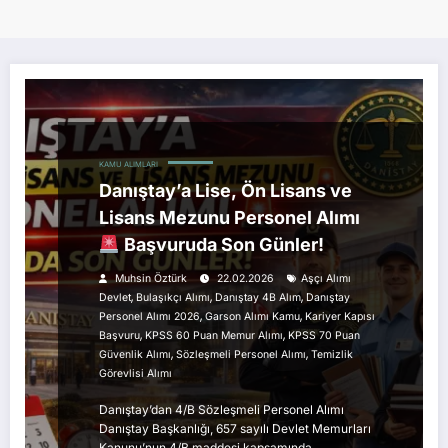
KAMU ALIMLARI
Danıştay’a Lise, Ön Lisans ve
Lisans Mezunu Personel Alımı
Başvuruda Son Günler!
Muhsin Öztürk
22.02.2026
Aşçı Alımı
,
,
,
Devlet
Bulaşıkçı Alımı
Danıştay 4B Alım
Danıştay
,
,
Personel Alımı 2026
Garson Alımı Kamu
Kariyer Kapısı
,
,
Başvuru
KPSS 60 Puan Memur Alımı
KPSS 70 Puan
,
,
Güvenlik Alımı
Sözleşmeli Personel Alımı
Temizlik
Görevlisi Alımı
Danıştay’dan 4/B Sözleşmeli Personel Alımı
Danıştay Başkanlığı, 657 sayılı Devlet Memurları
Kanunu’nun 4/B maddesi kapsamında…