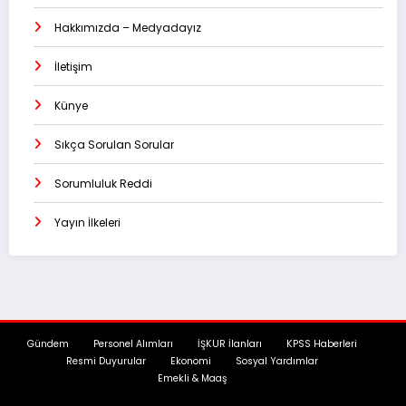
Hakkımızda – Medyadayız
İletişim
Künye
Sıkça Sorulan Sorular
Sorumluluk Reddi
Yayın İlkeleri
Gündem
Personel Alımları
İŞKUR İlanları
KPSS Haberleri
Resmi Duyurular
Ekonomi
Sosyal Yardımlar
Emekli & Maaş