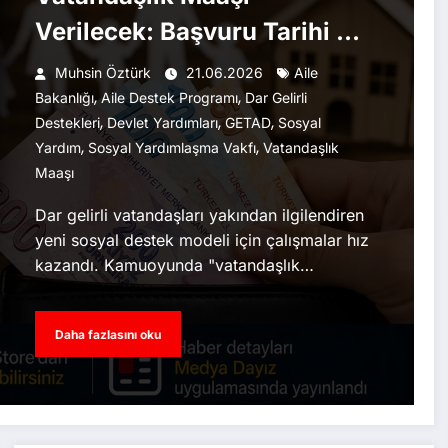
Verilecek: Başvuru Tarihi ve
Şartlar Netleşiyor
Muhsin Öztürk
21.06.2026
Aile
,
,
Bakanlığı
Aile Destek Programı
Dar Gelirli
,
,
,
Destekleri
Devlet Yardımları
GETAD
Sosyal
,
,
Yardım
Sosyal Yardımlaşma Vakfı
Vatandaşlık
Maaşı
Dar gelirli vatandaşları yakından ilgilendiren
yeni sosyal destek modeli için çalışmalar hız
kazandı. Kamuoyunda "vatandaşlık…
Daha fazlasını oku