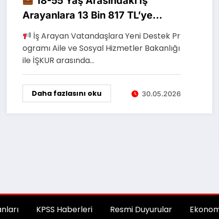
18-55 Yaş Arasındaki İş
Arayanlara 13 Bin 817 TL’ye
Kadar Destek Verilecek
İş Arayan Vatandaşlara Yeni Destek Pr
ogramı Aile ve Sosyal Hizmetler Bakanlığı
ile İŞKUR arasında…
Daha fazlasını oku
30.05.2026
anları
KPSS Haberleri
Resmi Duyurular
Ekonom