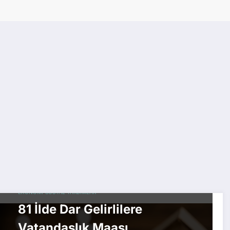
EKONOMI
SOSYAL YARDIMLAR
81 İlde Dar Gelirlilere
Vatandaşlık Maaşı