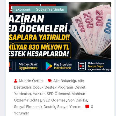
Ekonomi
Sosyal Yardımlar
,
Muhsin Öztürk
Aile Bakanlığı
Aile
,
,
Destekleri
Çocuk Destek Programı
Devlet
,
,
Yardımları
Haziran SED Ödemesi
Mahinur
,
,
,
Özdemir Göktaş
SED Ödemesi
Son Dakika
,
Sosyal Ekonomik Destek
Sosyal Yardım
0
Yorumlar