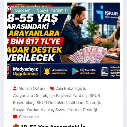
Gündem
Sosyal Yardımlar
,
Muhsin Öztürk
Aile Bakanlığı
Iş
,
,
Arayanlara Destek
Işe Başlama Yardımı
İŞKUR
,
,
,
Başvuruları
İŞKUR Destekleri
Istihdam Desteği
,
Sosyal Yardım Alanlar
Sosyal Yardım Desteği
0 Yorumlar