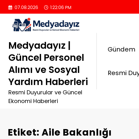
İçeriğe
07.08.2026
1:22:07 PM
atla
Medyadayız |
Gündem
Güncel Personel
Alımı ve Sosyal
Resmi Duy
Yardım Haberleri
Resmi Duyurular ve Güncel
Ekonomi Haberleri
Etiket: Aile Bakanlığı