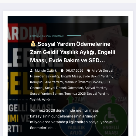
EKONOMI
SOSYAL YARDIMLAR
Sosyal Yardım Ödemelerine
Zam Geldi! Yaşlılık Aylığı, Engelli
Maaşı, Evde Bakım ve SED
Yardımları Arttı
Muhsin Öztürk
06.07.2026
Aile Ve Sosyal
,
,
,
Hizmetler Bakanlığı
Engelli Maaşı
Evde Bakım Yardımı
,
,
Koruyucu Aile Yardımı
Mahinur Özdemir Göktaş
SED
,
,
,
Ödemesi
Sosyal Destek Ödemeleri
Sosyal Yardım
,
,
Sosyal Yardım Zammı
Temmuz 2026 Sosyal Yardım
Yaşlılık Aylığı
Temmuz 2026 döneminde memur maaş
katsayısının güncellenmesinin ardından
milyonlarca vatandaşı ilgilendiren sosyal yardım
ödemeleri de…