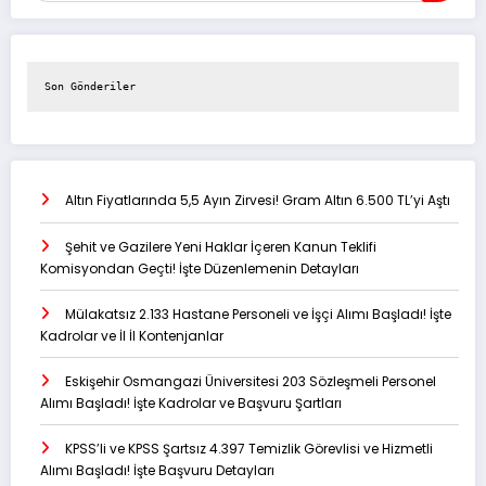
Son Gönderiler
Altın Fiyatlarında 5,5 Ayın Zirvesi! Gram Altın 6.500 TL’yi Aştı
Şehit ve Gazilere Yeni Haklar İçeren Kanun Teklifi
Komisyondan Geçti! İşte Düzenlemenin Detayları
Mülakatsız 2.133 Hastane Personeli ve İşçi Alımı Başladı! İşte
Kadrolar ve İl İl Kontenjanlar
Eskişehir Osmangazi Üniversitesi 203 Sözleşmeli Personel
Alımı Başladı! İşte Kadrolar ve Başvuru Şartları
KPSS’li ve KPSS Şartsız 4.397 Temizlik Görevlisi ve Hizmetli
Alımı Başladı! İşte Başvuru Detayları