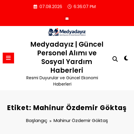
İçeriğe
07.08.2026
6:36:07 PM
atla
Medyadayız | Güncel
Personel Alımı ve
Sosyal Yardım
Haberleri
Resmi Duyurular ve Güncel Ekonomi
Haberleri
Etiket: Mahinur Özdemir Göktaş
Başlangıç
Mahinur Özdemir Göktaş