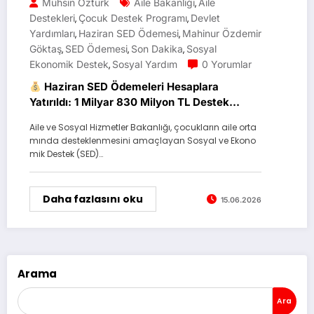
Muhsin Öztürk
Aile Bakanlığı
Aile
,
Destekleri
Çocuk Destek Programı
Devlet
,
,
Yardımları
Haziran SED Ödemesi
Mahinur Özdemir
,
,
Göktaş
SED Ödemesi
Son Dakika
Sosyal
,
,
,
Ekonomik Destek
Sosyal Yardım
0 Yorumlar
,
Haziran SED Ödemeleri Hesaplara
Yatırıldı: 1 Milyar 830 Milyon TL Destek
Hesaplarda
Aile ve Sosyal Hizmetler Bakanlığı, çocukların aile orta
mında desteklenmesini amaçlayan Sosyal ve Ekono
mik Destek (SED)…
Daha fazlasını oku
15.06.2026
Arama
Ara