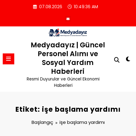
İçeriğe
07.08.2026
10:49:37 AM
atla
Medyadayız | Güncel
Personel Alımı ve
Sosyal Yardım
Haberleri
Resmi Duyurular ve Güncel Ekonomi
Haberleri
Etiket: işe başlama yardımı
Başlangıç
işe başlama yardımı