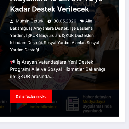
Kadar Destek Verilecek
Muhsin Öztürk
30.05.2026
Aile
,
,
Bakanlığı
Iş Arayanlara Destek
Işe Başlama
,
,
,
Yardımı
İŞKUR Başvuruları
İŞKUR Destekleri
,
,
Istihdam Desteği
Sosyal Yardım Alanlar
Sosyal
Yardım Desteği
İş Arayan Vatandaşlara Yeni Destek
Programı Aile ve Sosyal Hizmetler Bakanlığı
ile İŞKUR arasında…
Daha fazlasını oku