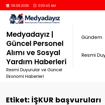
İçeriğe
06.08.2026
3:00:40 AM
atla
Medyadayız |
Gündem
Güncel Personel
Alımı ve Sosyal
Resmi Duy
Yardım Haberleri
Resmi Duyurular ve Güncel
Ekonomi Haberleri
Etiket: İŞKUR başvuruları