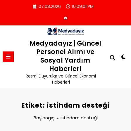
İçeriğe
07.08.2026
10:09:02 PM
atla
Medyadayız | Güncel
Personel Alımı ve
Sosyal Yardım
Haberleri
Resmi Duyurular ve Güncel Ekonomi
Haberleri
Etiket: istihdam desteği
Başlangıç
istihdam desteği