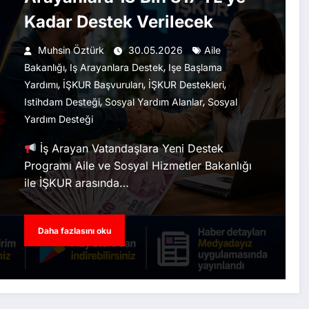
Kadar Destek Verilecek
Muhsin Öztürk
30.05.2026
Aile
,
,
Bakanlığı
Iş Arayanlara Destek
Işe Başlama
,
,
,
Yardımı
İŞKUR Başvuruları
İŞKUR Destekleri
,
,
Istihdam Desteği
Sosyal Yardım Alanlar
Sosyal
Yardım Desteği
İş Arayan Vatandaşlara Yeni Destek
Programı Aile ve Sosyal Hizmetler Bakanlığı
ile İŞKUR arasında…
Daha fazlasını oku