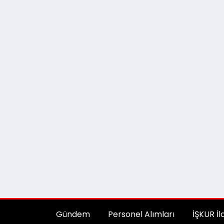
Gündem
Personel Alımları
İŞKUR İl