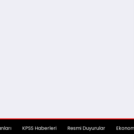
anları
KPSS Haberleri
Resmi Duyurular
Ekonom