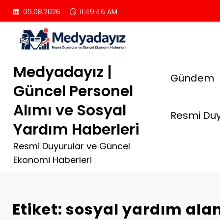
İçeriğe
09.08.2026
11:49:47 AM
atla
Medyadayız |
Gündem
Güncel Personel
Alımı ve Sosyal
Resmi Duy
Yardım Haberleri
Resmi Duyurular ve Güncel
Ekonomi Haberleri
Etiket: sosyal yardım ala