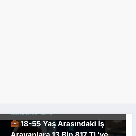
GÜNDEM
SOSYAL YARDIMLAR
18-55 Yaş Arasındaki İş
Arayanlara 13 Bin 817 TL’ye