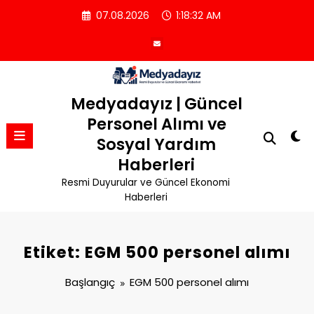
İçeriğe
07.08.2026
1:18:32 AM
atla
Medyadayız | Güncel
Personel Alımı ve
Sosyal Yardım
Haberleri
Resmi Duyurular ve Güncel Ekonomi
Haberleri
Etiket: EGM 500 personel alımı
Başlangıç
EGM 500 personel alımı