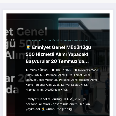
KAMU ALIMLARI
ÖZEL SEKTÖR İŞ İLANLARI
PERSONEL ALIMLARI
Emniyet Genel Müdürlüğü
500 Hizmetli Alımı Yapacak!
Başvurular 20 Temmuz’da
Başlıyor
Muhsin Öztürk
08.07.2026
Devlet Personel
,
,
,
Alımı
EGM 500 Personel Alımı
EGM Hizmetli Alımı
,
,
Emniyet Genel Müdürlüğü Personel Alımı
Hizmetli Alımı
,
,
Kamu Personel Alımı 2026
Kariyer Kapısı
KPSS
,
Hizmetli Alımı
Ortaöğretim KPSS
Emniyet Genel Müdürlüğü (EGM), 2026 yılı
personel alımları kapsamında önemli bir ilan
yayımladı.
Cumhurbaşkanlığı…