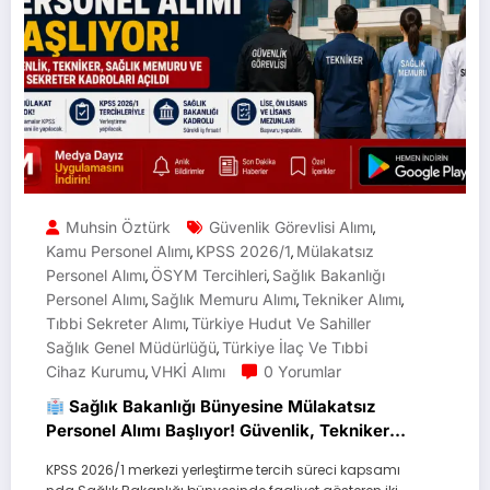
Muhsin Öztürk
Güvenlik Görevlisi Alımı
,
Kamu Personel Alımı
KPSS 2026/1
Mülakatsız
,
,
Personel Alımı
ÖSYM Tercihleri
Sağlık Bakanlığı
,
,
Personel Alımı
Sağlık Memuru Alımı
Tekniker Alımı
,
,
,
Tıbbi Sekreter Alımı
Türkiye Hudut Ve Sahiller
,
Sağlık Genel Müdürlüğü
Türkiye İlaç Ve Tıbbi
,
Cihaz Kurumu
VHKİ Alımı
0 Yorumlar
,
Sağlık Bakanlığı Bünyesine Mülakatsız
Personel Alımı Başlıyor! Güvenlik, Tekniker,
Sağlık Memuru ve Tıbbi Sekreter Kadroları
KPSS 2026/1 merkezi yerleştirme tercih süreci kapsamı
Açıldı