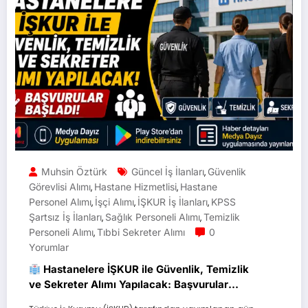
Muhsin Öztürk
Güncel İş İlanları
Güvenlik
,
Görevlisi Alımı
Hastane Hizmetlisi
Hastane
,
,
Personel Alımı
İşçi Alımı
İŞKUR İş İlanları
KPSS
,
,
,
Şartsız İş İlanları
Sağlık Personeli Alımı
Temizlik
,
,
Personeli Alımı
Tıbbi Sekreter Alımı
0
,
Yorumlar
Hastanelere İŞKUR ile Güvenlik, Temizlik
ve Sekreter Alımı Yapılacak: Başvurular
Başladı