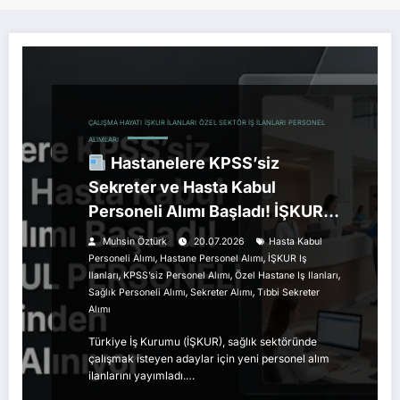
ÇALIŞMA HAYATI
İŞKUR İLANLARI
ÖZEL SEKTÖR İŞ İLANLARI
PERSONEL
ALIMLARI
Hastanelere KPSS’siz
Sekreter ve Hasta Kabul
Personeli Alımı Başladı! İŞKUR
Üzerinden Başvurular Alınıyor
Muhsin Öztürk
20.07.2026
Hasta Kabul
,
,
Personeli Alımı
Hastane Personel Alımı
İŞKUR Iş
,
,
,
Ilanları
KPSS’siz Personel Alımı
Özel Hastane Iş Ilanları
,
,
Sağlık Personeli Alımı
Sekreter Alımı
Tıbbi Sekreter
Alımı
Türkiye İş Kurumu (İŞKUR), sağlık sektöründe
çalışmak isteyen adaylar için yeni personel alım
ilanlarını yayımladı.…