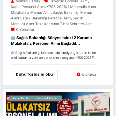
Muhsin Öztürk
Güvenlik Görevlisi Alımı
,
Kamu Personel Alımı
KPSS 2026/1
Mühendis Alımı
,
,
,
Mülakatsız Memur Alımı
Sağlık Bakanlığı Memur
,
Alımı
Sağlık Bakanlığı Personel Alımı
Sağlık
,
,
Memuru Alımı
Tekniker Alımı
Tıbbi Sekreter Alımı
,
,
0 Yorumlar
Sağlık Bakanlığı Bünyesindeki 2 Kuruma
Mülakatsız Personel Alımı Başladı!
Başvurular Devam Ediyor
Sağlık Bakanlığı bünyesinde faaliyet gösteren iki ön
emli kuruma yeni personel alımı başladı. KPSS 2026/1…
Daha fazlasını oku
12.07.2026
Kamu Alımları
Personel Alımları