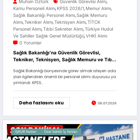
Muhsin Öztürk
Güvenlik Görevlisi Alımı
,
Kamu Personeli Alımı
KPSS 2026/1
Memur Alımı
,
,
,
Sağlık Bakanlığı Personel Alımı
Sağlık Memuru
,
Alımı
Tekniker Alımı
Teknisyen Alımı
TİTCK
,
,
,
Personel Alımı
Tıbbi Sekreter Alımı
Türkiye Hudut
,
,
Ve Sahiller Sağlık Genel Müdürlüğü
VHKİ Alımı
,
0 Yorumlar
Sağlık Bakanlığı’na Güvenlik Görevlisi,
Tekniker, Teknisyen, Sağlık Memuru ve Tıbbi
Sekreter Alımı Yapılacak
Sağlık Bakanlığı bünyesinde görev almak isteyen ada
yları ilgilendiren önemli bir personel alımı duyurusu ya
yımlandı. KPSS…
Daha fazlasını oku
06.07.2026
İŞKUR İlanları
Özel Sektör İş İlanları