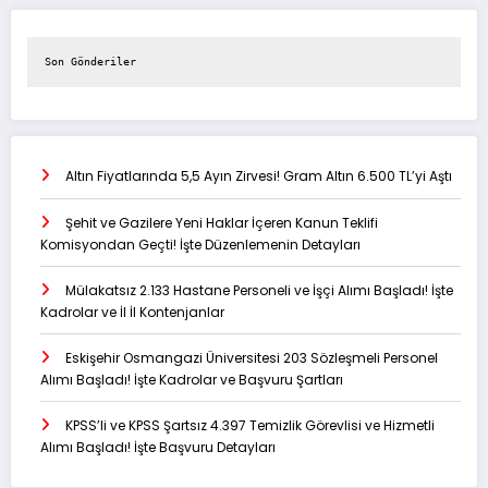
Son Gönderiler
Altın Fiyatlarında 5,5 Ayın Zirvesi! Gram Altın 6.500 TL’yi Aştı
Şehit ve Gazilere Yeni Haklar İçeren Kanun Teklifi
Komisyondan Geçti! İşte Düzenlemenin Detayları
Mülakatsız 2.133 Hastane Personeli ve İşçi Alımı Başladı! İşte
Kadrolar ve İl İl Kontenjanlar
Eskişehir Osmangazi Üniversitesi 203 Sözleşmeli Personel
Alımı Başladı! İşte Kadrolar ve Başvuru Şartları
KPSS’li ve KPSS Şartsız 4.397 Temizlik Görevlisi ve Hizmetli
Alımı Başladı! İşte Başvuru Detayları