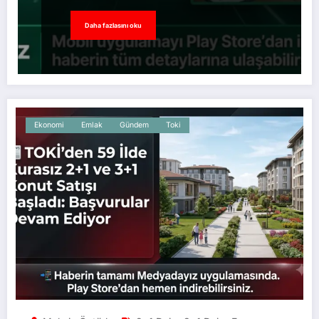
Daha fazlasını oku
Ekonomi
Emlak
Gündem
Toki