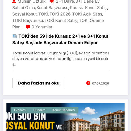
Muhsin Öztürk
2+1 Daire
3+1 Daire
Ev
,
,
Sahibi Olma
Konut Başvurusu
Kurasız Konut Satışı
,
,
,
Sosyal Konut
TOKİ
TOKİ 2026
TOKİ Açık Satış
,
,
,
,
TOKİ Başvurusu
TOKİ Konut Satışı
TOKİ Ödeme
,
,
Planı
0 Yorumlar
TOKİ’den 59 İlde Kurasız 2+1 ve 3+1 Konut
Satışı Başladı: Başvurular Devam Ediyor
Toplu Konut İdaresi Başkanlığı (TOKİ), ev sahibi olmak i
steyen vatandaşları yakından ilgilendiren yeni bir satı
ş…
Daha fazlasını oku
07.07.2026
Ekonomi
Gündem
Konut Haberleri