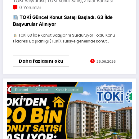
TOKİ Başvurusu
TOKİ Konut Satışı
Ziraat Bankası
,
,
0 Yorumlar
TOKİ Güncel Konut Satışı Başladı: 63 İlde
Başvurular Alınıyor
TOKİ 63 İlde Konut Satışlarını Sürdürüyor Toplu Konu
t İdaresi Başkanlığı (TOKİ), Türkiye genelinde konut…
Daha fazlasını oku
26.06.2026
Ekonomi
Gündem
Konut Haberleri