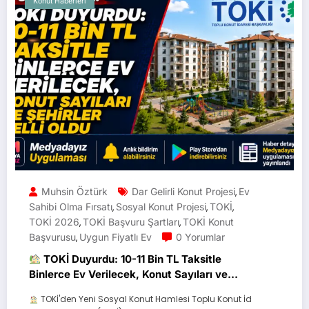
Konut Haberleri
Muhsin Öztürk
Dar Gelirli Konut Projesi
Ev
,
Sahibi Olma Fırsatı
Sosyal Konut Projesi
TOKİ
,
,
,
TOKİ 2026
TOKİ Başvuru Şartları
TOKİ Konut
,
,
Başvurusu
Uygun Fiyatlı Ev
0 Yorumlar
,
TOKİ Duyurdu: 10-11 Bin TL Taksitle
Binlerce Ev Verilecek, Konut Sayıları ve
Şehirler Belli Oldu
TOKİ'den Yeni Sosyal Konut Hamlesi Toplu Konut İd