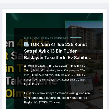
EKONOMI
EMLAK
GÜNDEM
KONUT HABERLERI
TOKİ’den 41 İlde 235 Konut
Satışı! Aylık 13 Bin TL’den
Başlayan Taksitlerle Ev Sahibi
Olma Fırsatı
Muhsin Öztürk
04.08.2026
13 Bin TL
,
,
,
Taksit
Emlak Müzayedesi
Konut Kampanyası
TOKİ
,
,
,
2026
TOKİ Açık Artırma
TOKİ Başvurusu
TOKİ Ev
,
,
,
Satışı
TOKİ Iş Yeri Satışı
TOKİ Konut Satışı
Uygun
Fiyatlı Konut
Ev sahibi olmak isteyen vatandaşları ilgilendiren
yeni kampanya duyuruldu. Toplu Konut İdaresi
Başkanlığı (TOKİ), Türkiye…