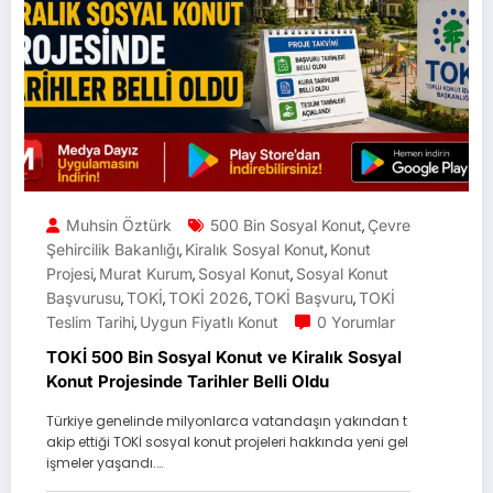
Muhsin Öztürk
500 Bin Sosyal Konut
Çevre
,
Şehircilik Bakanlığı
Kiralık Sosyal Konut
Konut
,
,
Projesi
Murat Kurum
Sosyal Konut
Sosyal Konut
,
,
,
Başvurusu
TOKİ
TOKİ 2026
TOKİ Başvuru
TOKİ
,
,
,
,
Teslim Tarihi
Uygun Fiyatlı Konut
0 Yorumlar
,
TOKİ 500 Bin Sosyal Konut ve Kiralık Sosyal
Konut Projesinde Tarihler Belli Oldu
Türkiye genelinde milyonlarca vatandaşın yakından t
akip ettiği TOKİ sosyal konut projeleri hakkında yeni gel
işmeler yaşandı.…