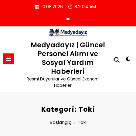
İçeriğe
10.08.2026
8:20:14 AM
atla
Medyadayız | Güncel
Personel Alımı ve
Sosyal Yardım
Haberleri
Resmi Duyurular ve Güncel Ekonomi
Haberleri
Kategori: Toki
Başlangıç
Toki