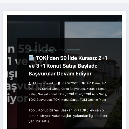
EKONOMI
EMLAK
GÜNDEM
TOKI
TOKİ’den 59 İlde Kurasız 2+1
ve 3+1 Konut Satışı Başladı:
Başvurular Devam Ediyor
,
Muhsin Öztürk
07.07.2026
2+1 Daire
3+1
,
,
,
Daire
Ev Sahibi Olma
Konut Başvurusu
Kurasız Konut
,
,
,
,
,
Satışı
Sosyal Konut
TOKİ
TOKİ 2026
TOKİ Açık Satış
,
,
TOKİ Başvurusu
TOKİ Konut Satışı
TOKİ Ödeme Planı
Toplu Konut İdaresi Başkanlığı (TOKİ), ev sahibi
olmak isteyen vatandaşları yakından ilgilendiren
yeni bir satış…