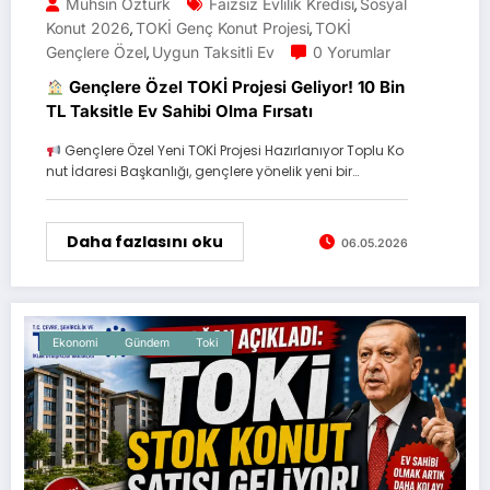
Muhsin Öztürk
Faizsiz Evlilik Kredisi
Sosyal
,
Konut 2026
TOKİ Genç Konut Projesi
TOKİ
,
,
Gençlere Özel
Uygun Taksitli Ev
0 Yorumlar
,
Gençlere Özel TOKİ Projesi Geliyor! 10 Bin
TL Taksitle Ev Sahibi Olma Fırsatı
Gençlere Özel Yeni TOKİ Projesi Hazırlanıyor Toplu Ko
nut İdaresi Başkanlığı, gençlere yönelik yeni bir…
Daha fazlasını oku
06.05.2026
Ekonomi
Gündem
Toki