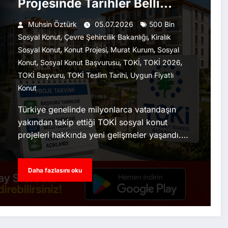
Projesinde Tarihler Belli
Oldu
Muhsin Öztürk
05.07.2026
500 Bin
,
,
Sosyal Konut
Çevre Şehircilik Bakanlığı
Kiralık
,
,
,
Sosyal Konut
Konut Projesi
Murat Kurum
Sosyal
,
,
,
,
Konut
Sosyal Konut Başvurusu
TOKİ
TOKİ 2026
,
,
TOKİ Başvuru
TOKİ Teslim Tarihi
Uygun Fiyatlı
Konut
Türkiye genelinde milyonlarca vatandaşın
yakından takip ettiği TOKİ sosyal konut
projeleri hakkında yeni gelişmeler yaşandı.…
Daha fazlasını oku