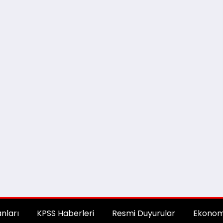
anları
KPSS Haberleri
Resmi Duyurular
Ekonom