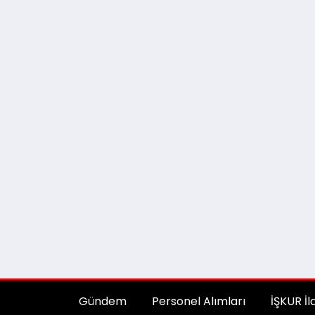
Gündem
Personel Alımları
İŞKUR İl