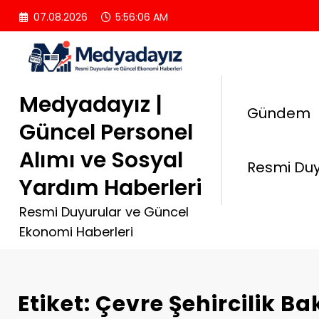
İçeriğe
07.08.2026
5:56:07 AM
atla
Medyadayız |
Gündem
Güncel Personel
Alımı ve Sosyal
Resmi Duy
Yardım Haberleri
Resmi Duyurular ve Güncel
Ekonomi Haberleri
Etiket: Çevre Şehircilik Ba