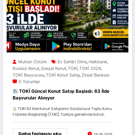
Muhsin Öztürk
Ev Sahibi Olma
Halkbank
,
,
Kurasız Konut
Sosyal Konut
TOKİ
TOKİ 2026
,
,
,
,
TOKİ Başvurusu
TOKİ Konut Satışı
Ziraat Bankası
,
,
0 Yorumlar
TOKİ Güncel Konut Satışı Başladı: 63 İlde
Başvurular Alınıyor
TOKİ 63 İlde Konut Satışlarını Sürdürüyor Toplu Konu
t İdaresi Başkanlığı (TOKİ), Türkiye genelinde konut…
Daha fazlasını oku
26.06.2026