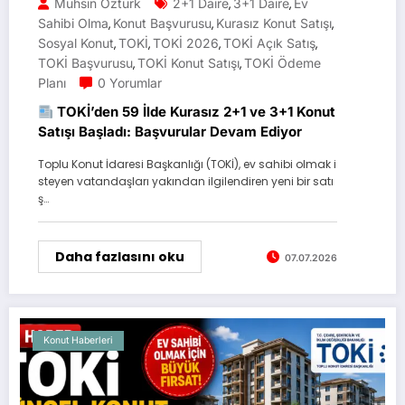
Muhsin Öztürk
2+1 Daire
3+1 Daire
Ev
,
,
Sahibi Olma
Konut Başvurusu
Kurasız Konut Satışı
,
,
,
Sosyal Konut
TOKİ
TOKİ 2026
TOKİ Açık Satış
,
,
,
,
TOKİ Başvurusu
TOKİ Konut Satışı
TOKİ Ödeme
,
,
Planı
0 Yorumlar
TOKİ’den 59 İlde Kurasız 2+1 ve 3+1 Konut
Satışı Başladı: Başvurular Devam Ediyor
Toplu Konut İdaresi Başkanlığı (TOKİ), ev sahibi olmak i
steyen vatandaşları yakından ilgilendiren yeni bir satı
ş…
Daha fazlasını oku
07.07.2026
Konut Haberleri