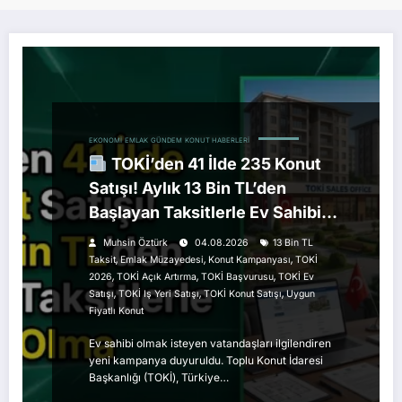
EKONOMI
EMLAK
GÜNDEM
KONUT HABERLERI
TOKİ’den 41 İlde 235 Konut
Satışı! Aylık 13 Bin TL’den
Başlayan Taksitlerle Ev Sahibi
Olma Fırsatı
Muhsin Öztürk
04.08.2026
13 Bin TL
,
,
,
Taksit
Emlak Müzayedesi
Konut Kampanyası
TOKİ
,
,
,
2026
TOKİ Açık Artırma
TOKİ Başvurusu
TOKİ Ev
,
,
,
Satışı
TOKİ Iş Yeri Satışı
TOKİ Konut Satışı
Uygun
Fiyatlı Konut
Ev sahibi olmak isteyen vatandaşları ilgilendiren
yeni kampanya duyuruldu. Toplu Konut İdaresi
Başkanlığı (TOKİ), Türkiye…