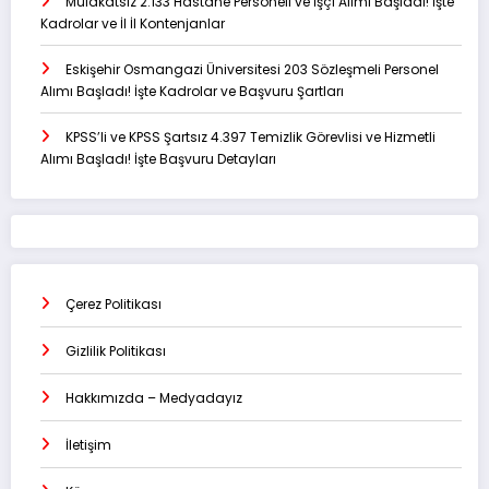
Mülakatsız 2.133 Hastane Personeli ve İşçi Alımı Başladı! İşte
Kadrolar ve İl İl Kontenjanlar
Eskişehir Osmangazi Üniversitesi 203 Sözleşmeli Personel
Alımı Başladı! İşte Kadrolar ve Başvuru Şartları
KPSS’li ve KPSS Şartsız 4.397 Temizlik Görevlisi ve Hizmetli
Alımı Başladı! İşte Başvuru Detayları
Çerez Politikası
Gizlilik Politikası
Hakkımızda – Medyadayız
İletişim