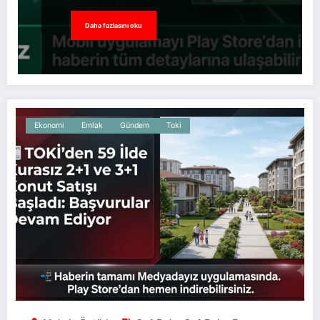
Daha fazlasını oku
Ekonomi
Emlak
Gündem
Toki