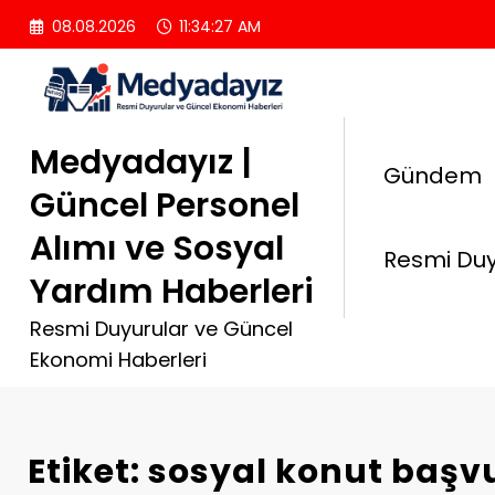
İçeriğe
08.08.2026
11:34:28 AM
atla
Medyadayız |
Gündem
Güncel Personel
Alımı ve Sosyal
Resmi Duy
Yardım Haberleri
Resmi Duyurular ve Güncel
Ekonomi Haberleri
Etiket: sosyal konut baş