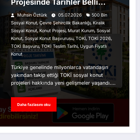
Projesinde Tarihler Belli
Oldu
Muhsin Öztürk
05.07.2026
500 Bin
,
,
Sosyal Konut
Çevre Şehircilik Bakanlığı
Kiralık
,
,
,
Sosyal Konut
Konut Projesi
Murat Kurum
Sosyal
,
,
,
,
Konut
Sosyal Konut Başvurusu
TOKİ
TOKİ 2026
,
,
TOKİ Başvuru
TOKİ Teslim Tarihi
Uygun Fiyatlı
Konut
Türkiye genelinde milyonlarca vatandaşın
yakından takip ettiği TOKİ sosyal konut
projeleri hakkında yeni gelişmeler yaşandı.…
Daha fazlasını oku