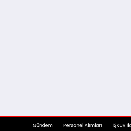
Gündem
Personel Alımları
İŞKUR İl