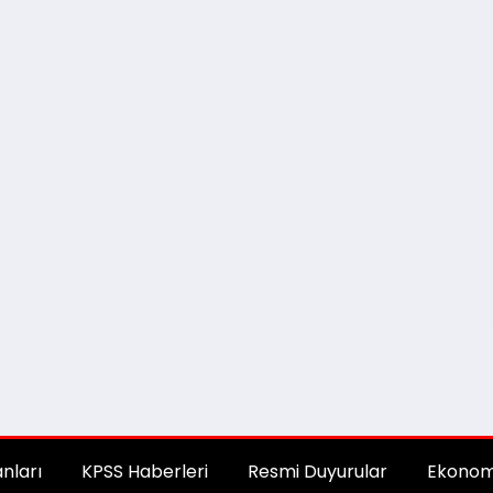
anları
KPSS Haberleri
Resmi Duyurular
Ekonom