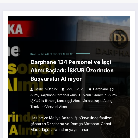
KAMU ALIMLARI
PERSONEL ALIMLARI
Darphane 124 Personel ve İşçi
Alımı Başladı: İŞKUR Üzerinden
Başvurular Alınıyor
Muhsin Öztürk
22.06.2026
Darphane İşçi
,
,
,
Alımı
Darphane Personel Alımı
Güvenlik Görevlisi Alımı
,
,
,
İŞKUR İş İlanları
Kamu İşçi Alımı
Matbaa İşçisi Alımı
Temizlik Görevlisi Alımı
Hazine ve Maliye Bakanlığı bünyesinde faaliyet
gösteren Darphane ve Damga Matbaası Genel
Müdürlüğü tarafından yayımlanan…