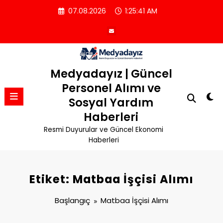
İçeriğe
07.08.2026
1:25:42 AM
atla
Medyadayız | Güncel
Personel Alımı ve
Sosyal Yardım
Haberleri
Resmi Duyurular ve Güncel Ekonomi
Haberleri
Etiket: Matbaa İşçisi Alımı
Başlangıç
Matbaa İşçisi Alımı