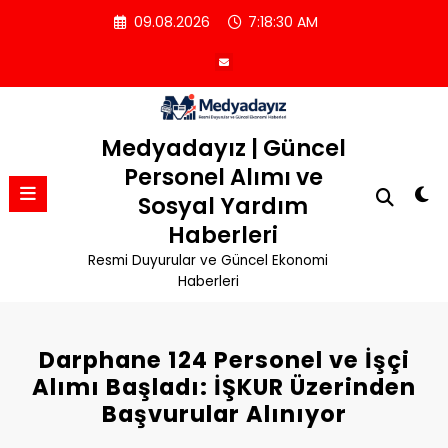
İçeriğe
09.08.2026
7:18:30 AM
atla
Medyadayız | Güncel
Personel Alımı ve
Sosyal Yardım
Haberleri
Resmi Duyurular ve Güncel Ekonomi
Haberleri
Darphane 124 Personel ve İşçi
Alımı Başladı: İŞKUR Üzerinden
Başvurular Alınıyor