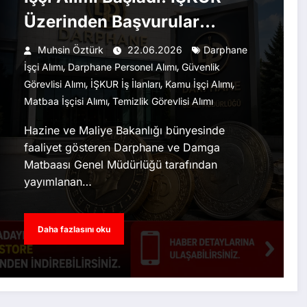
Üzerinden Başvurular
Alınıyor
Muhsin Öztürk
22.06.2026
Darphane
,
,
İşçi Alımı
Darphane Personel Alımı
Güvenlik
,
,
,
Görevlisi Alımı
İŞKUR İş İlanları
Kamu İşçi Alımı
,
Matbaa İşçisi Alımı
Temizlik Görevlisi Alımı
Hazine ve Maliye Bakanlığı bünyesinde
faaliyet gösteren Darphane ve Damga
Matbaası Genel Müdürlüğü tarafından
yayımlanan…
Daha fazlasını oku