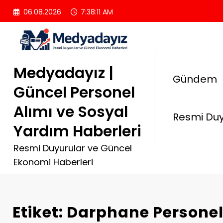
İçeriğe
06.08.2026
7:38:12 AM
atla
Medyadayız |
Gündem
Güncel Personel
Alımı ve Sosyal
Resmi Duy
Yardım Haberleri
Resmi Duyurular ve Güncel
Ekonomi Haberleri
Etiket: Darphane Personel