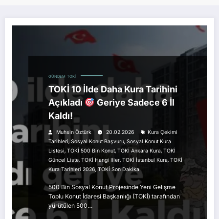
GÜNDEM
TOKI
TOKİ 10 İlde Daha Kura Tarihini
Açıkladı
Geriye Sadece 6 İl
Kaldı!
Muhsin Öztürk
20.02.2026
Kura Çekimi
,
,
Tarihleri
Sosyal Konut Başvuru
Sosyal Konut Kura
,
,
,
Listesi
TOKİ 500 Bin Konut
TOKİ Ankara Kura
TOKİ
,
,
,
Güncel Liste
TOKİ Hangi Iller
TOKİ İstanbul Kura
TOKİ
,
Kura Tarihleri 2026
TOKİ Son Dakika
500 Bin Sosyal Konut Projesinde Yeni Gelişme
Toplu Konut İdaresi Başkanlığı (TOKİ) tarafından
yürütülen 500…