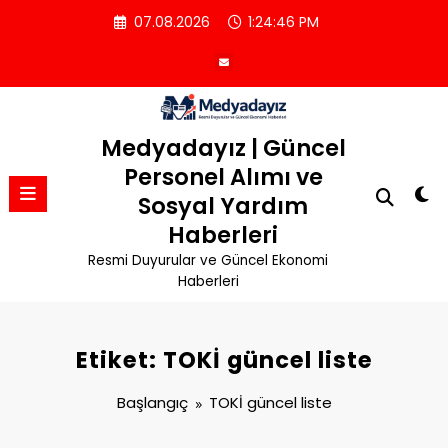
İçeriğe
07.08.2026
1:24:47 PM
atla
Medyadayız | Güncel
Personel Alımı ve
Sosyal Yardım
Haberleri
Resmi Duyurular ve Güncel Ekonomi
Haberleri
Etiket: TOKİ güncel liste
Başlangıç
TOKİ güncel liste