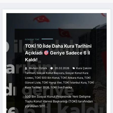
GÜNDEM
TOKI
TOKİ 10 İlde Daha Kura Tarihini
Açıkladı
Geriye Sadece 6 İl
Kaldı!
Muhsin Öztürk
20.02.2026
Kura Çekimi
,
,
Tarihleri
Sosyal Konut Başvuru
Sosyal Konut Kura
,
,
,
Listesi
TOKİ 500 Bin Konut
TOKİ Ankara Kura
TOKİ
,
,
,
Güncel Liste
TOKİ Hangi Iller
TOKİ İstanbul Kura
TOKİ
,
Kura Tarihleri 2026
TOKİ Son Dakika
500 Bin Sosyal Konut Projesinde Yeni Gelişme
Toplu Konut İdaresi Başkanlığı (TOKİ) tarafından
yürütülen 500…