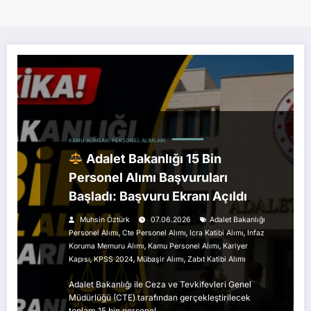
KAMU ALIMLARI
PERSONEL ALIMLARI
Adalet Bakanlığı 15 Bin
Personel Alımı Başvuruları
Başladı: Başvuru Ekranı Açıldı
Muhsin Öztürk
07.06.2026
Adalet Bakanlığı
,
,
,
Personel Alımı
Cte Personel Alımı
Icra Katibi Alımı
Infaz
,
,
Koruma Memuru Alımı
Kamu Personel Alımı
Kariyer
,
,
,
Kapısı
KPSS 2024
Mübaşir Alımı
Zabıt Katibi Alımı
Adalet Bakanlığı ile Ceza ve Tevkifevleri Genel
Müdürlüğü (CTE) tarafından gerçekleştirilecek
toplam 15 bin personel…