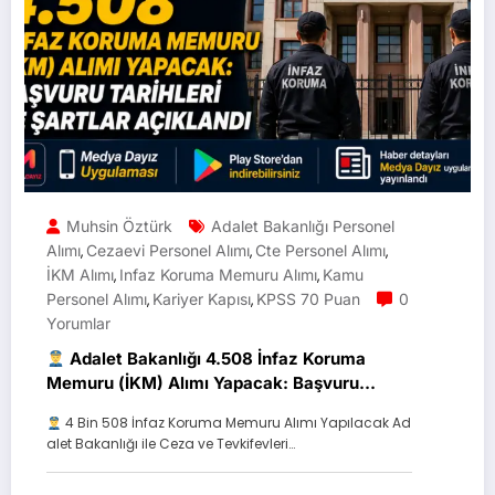
Muhsin Öztürk
Adalet Bakanlığı Personel
Alımı
Cezaevi Personel Alımı
Cte Personel Alımı
,
,
,
İKM Alımı
Infaz Koruma Memuru Alımı
Kamu
,
,
Personel Alımı
Kariyer Kapısı
KPSS 70 Puan
0
,
,
Yorumlar
Adalet Bakanlığı 4.508 İnfaz Koruma
Memuru (İKM) Alımı Yapacak: Başvuru
Tarihleri ve Şartlar Açıklandı
4 Bin 508 İnfaz Koruma Memuru Alımı Yapılacak Ad
alet Bakanlığı ile Ceza ve Tevkifevleri…