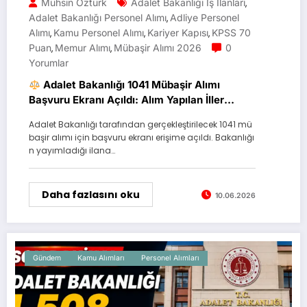
Muhsin Öztürk
Adalet Bakanlığı Iş Ilanları
,
Adalet Bakanlığı Personel Alımı
Adliye Personel
,
Alımı
Kamu Personel Alımı
Kariyer Kapısı
KPSS 70
,
,
,
Puan
Memur Alımı
Mübaşir Alımı 2026
0
,
,
Yorumlar
Adalet Bakanlığı 1041 Mübaşir Alımı
Başvuru Ekranı Açıldı: Alım Yapılan İller
Açıklandı
Adalet Bakanlığı tarafından gerçekleştirilecek 1041 mü
başir alımı için başvuru ekranı erişime açıldı. Bakanlığı
n yayımladığı ilana…
Daha fazlasını oku
10.06.2026
Gündem
Kamu Alımları
Personel Alımları