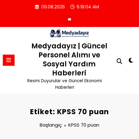
İçeriğe
09.08.2026
6:18:04 AM
atla
Medyadayız | Güncel
Personel Alımı ve
Sosyal Yardım
Haberleri
Resmi Duyurular ve Güncel Ekonomi
Haberleri
Etiket: KPSS 70 puan
Başlangıç
KPSS 70 puan