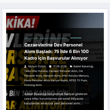
GÜNDEM
KAMU ALIMLARI
PERSONEL ALIMLARI
Cezaevlerine Dev Personel
Alımı Başladı: 75 İlde 6 Bin 100
Kadro İçin Başvurular Alınıyor
,
Muhsin Öztürk
17.06.2026
Adalet Bakanlığı
,
,
Ceza İnfaz Kurumu
Cezaevi Personel Alımı
Cte
,
,
,
Personel Alımı
Hemşire Alımı
İnfaz Koruma Memuru
,
,
,
Kamu Personel Alımı
Kariyer Kapısı
KPSS 70 Puan
Psikolog Alımı
Adalet Bakanlığı bünyesinde faaliyet gösteren
ceza infaz kurumlarının personel ihtiyacını
karşılamak amacıyla yeni personel alımı…