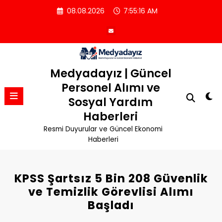
İçeriğe
08.08.2026
7:55:16 AM
atla
Medyadayız | Güncel
Personel Alımı ve
Sosyal Yardım
Haberleri
Resmi Duyurular ve Güncel Ekonomi
Haberleri
KPSS Şartsız 5 Bin 208 Güvenlik
ve Temizlik Görevlisi Alımı
Başladı