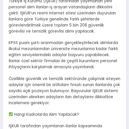
Türkiye İş Kurumu (İŞKUR) tarafından yayımlanan yeni
personel alım ilanları iş arayan vatandaşların dikkatini
çekti. İŞKUR’un resmi internet sitesi üzerinden duyurulan
ilanlara göre Türkiye genelinde farklı şehirlerde
görevlendirilmek üzere toplam 5 bin 208 güvenlik
görevlisi ve temizlik görevlisi alımı yapılacak.
KPSS puanı şartı aranmadan gerçekleştirilecek alımlarda
ilkokul mezunlarından üniversite mezunlarına kadar farklı
eğitim seviyelerindeki adaylar başvuru yapabilecek.
İlanlar özel sektör firmaları ile çeşitli kurumların personel
ihtiyaçlarını karşılamak amacıyla yayımlandı.
Özellikle güvenlik ve temizlik sektöründe çalışmak isteyen
adaylar için önemli bir istihdam fırsatı sunan ilanlarda çok
sayıda açık pozisyon bulunuyor. Başvurular İŞKUR sistemi
üzerinden alınırken adayların ilan detaylarını dikkatlice
incelemesi gerekiyor.
Hangi Kadrolarda Alım Yapılacak?
İŞKUR tarafından yayımlanan ilanlar kapsamında