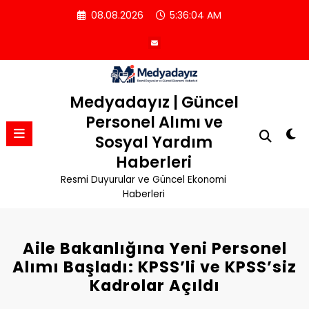
İçeriğe
08.08.2026
5:36:04 AM
atla
Medyadayız | Güncel
Personel Alımı ve
Sosyal Yardım
Haberleri
Resmi Duyurular ve Güncel Ekonomi
Haberleri
Aile Bakanlığına Yeni Personel
Alımı Başladı: KPSS’li ve KPSS’siz
Kadrolar Açıldı