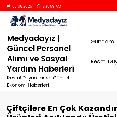
İçeriğe
07.08.2026
3:36:00 AM
atla
Medyadayız |
Gündem
Güncel Personel
Alımı ve Sosyal
Resmi Duy
Yardım Haberleri
Resmi Duyurular ve Güncel
Ekonomi Haberleri
Çiftçilere En Çok Kazandı