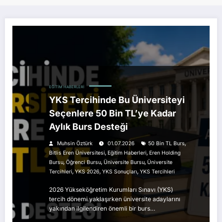
EĞITIM HABERLERI
YKS Tercihinde Bu Üniversiteyi
Seçenlere 50 Bin TL’ye Kadar
Aylık Burs Desteği
,
Muhsin Öztürk
01.07.2026
50 Bin TL Burs
,
,
Bitlis Eren Üniversitesi
Eğitim Haberleri
Eren Holding
,
,
,
Bursu
Öğrenci Bursu
Üniversite Bursu
Üniversite
,
,
,
Tercihleri
YKS 2026
YKS Sonuçları
YKS Tercihleri
2026 Yükseköğretim Kurumları Sınavı (YKS)
tercih dönemi yaklaşırken üniversite adaylarını
yakından ilgilendiren önemli bir burs…