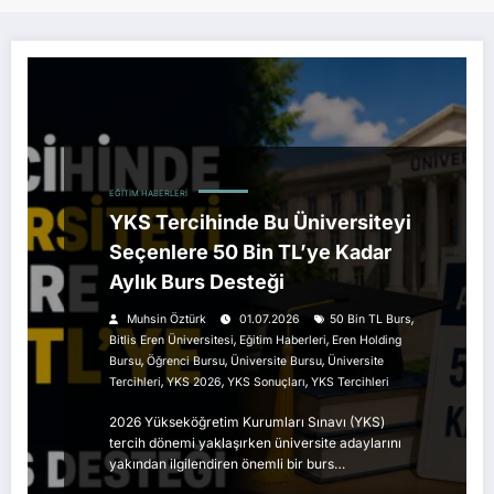
EĞITIM HABERLERI
YKS Tercihinde Bu Üniversiteyi
Seçenlere 50 Bin TL’ye Kadar
Aylık Burs Desteği
,
Muhsin Öztürk
01.07.2026
50 Bin TL Burs
,
,
Bitlis Eren Üniversitesi
Eğitim Haberleri
Eren Holding
,
,
,
Bursu
Öğrenci Bursu
Üniversite Bursu
Üniversite
,
,
,
Tercihleri
YKS 2026
YKS Sonuçları
YKS Tercihleri
2026 Yükseköğretim Kurumları Sınavı (YKS)
tercih dönemi yaklaşırken üniversite adaylarını
yakından ilgilendiren önemli bir burs…