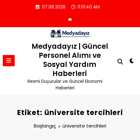
İçeriğe
07.08.2026
11:01:40 AM
atla
Medyadayız | Güncel
Personel Alımı ve
Sosyal Yardım
Haberleri
Resmi Duyurular ve Güncel Ekonomi
Haberleri
Etiket: üniversite tercihleri
Başlangıç
üniversite tercihleri