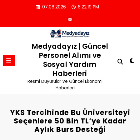
İçeriğe
07.08.2026
6:22:20 PM
atla
Medyadayız | Güncel
Personel Alımı ve
Sosyal Yardım
Haberleri
Resmi Duyurular ve Güncel Ekonomi
Haberleri
YKS Tercihinde Bu Üniversiteyi
Seçenlere 50 Bin TL’ye Kadar
Aylık Burs Desteği