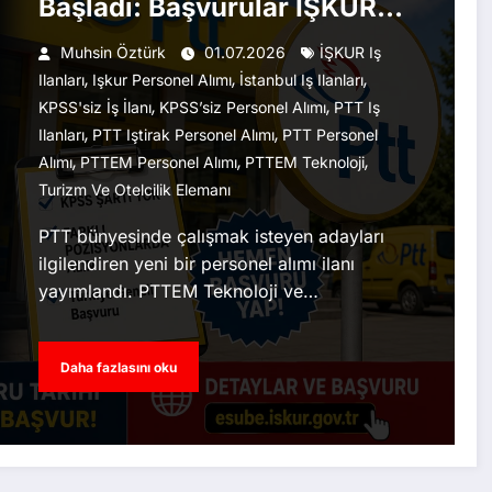
Başladı: Başvurular İŞKUR
Üzerinden Alınıyor
Muhsin Öztürk
01.07.2026
İŞKUR Iş
,
,
,
Ilanları
Işkur Personel Alımı
İstanbul Iş Ilanları
,
,
KPSS'siz İş İlanı
KPSS’siz Personel Alımı
PTT Iş
,
,
Ilanları
PTT Iştirak Personel Alımı
PTT Personel
,
,
,
Alımı
PTTEM Personel Alımı
PTTEM Teknoloji
Turizm Ve Otelcilik Elemanı
PTT bünyesinde çalışmak isteyen adayları
ilgilendiren yeni bir personel alımı ilanı
yayımlandı. PTTEM Teknoloji ve…
Daha fazlasını oku