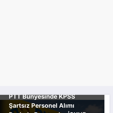
İŞKUR İLANLARI
ÖZEL SEKTÖR İŞ İLANLARI
PERSONEL ALIMLARI
PTT Bünyesinde KPSS
Şartsız Personel Alımı