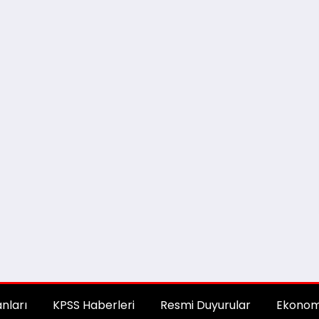
anları
KPSS Haberleri
Resmi Duyurular
Ekonom