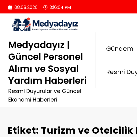
İçeriğe
08.08.2026
3:16:05 PM
atla
Medyadayız |
Gündem
Güncel Personel
Alımı ve Sosyal
Resmi Duy
Yardım Haberleri
Resmi Duyurular ve Güncel
Ekonomi Haberleri
Etiket: Turizm ve Otelcili