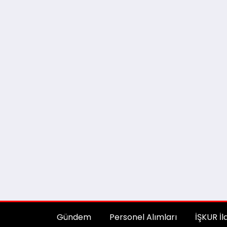
Gündem
Personel Alımları
İŞKUR İl