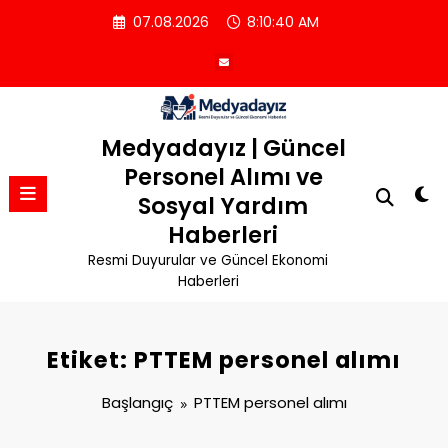
İçeriğe
07.08.2026
8:10:40 AM
atla
Medyadayız | Güncel
Personel Alımı ve
Sosyal Yardım
Haberleri
Resmi Duyurular ve Güncel Ekonomi
Haberleri
Etiket: PTTEM personel alımı
Başlangıç
PTTEM personel alımı