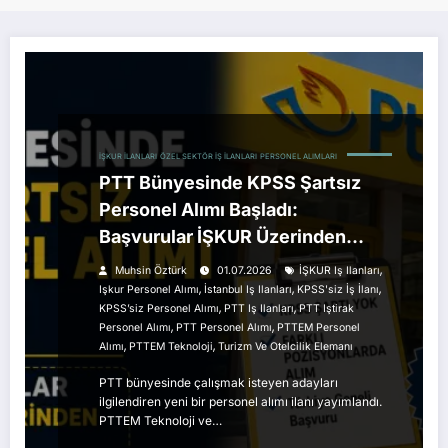
İŞKUR İLANLARI
ÖZEL SEKTÖR İŞ İLANLARI
PERSONEL ALIMLARI
PTT Bünyesinde KPSS Şartsız
Personel Alımı Başladı:
Başvurular İŞKUR Üzerinden
Alınıyor
,
Muhsin Öztürk
01.07.2026
İŞKUR Iş Ilanları
,
,
,
Işkur Personel Alımı
İstanbul Iş Ilanları
KPSS'siz İş İlanı
,
,
KPSS’siz Personel Alımı
PTT Iş Ilanları
PTT Iştirak
,
,
Personel Alımı
PTT Personel Alımı
PTTEM Personel
,
,
Alımı
PTTEM Teknoloji
Turizm Ve Otelcilik Elemanı
PTT bünyesinde çalışmak isteyen adayları
ilgilendiren yeni bir personel alımı ilanı yayımlandı.
PTTEM Teknoloji ve…